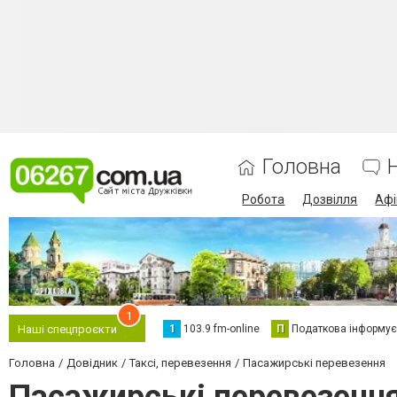
Головна
Робота
Дозвілля
Аф
1
1
103.9 fm-online
П
Податкова інформує
Наші спецпроєкти
Головна
Довідник
Таксі, перевезення
Пасажирські перевезення