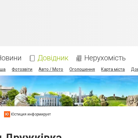
Новини
Довідник
Нерухомість
іша
Фотозвіти
Авто / Мото
Оголошення
Карта міста
До
Ю
Юстиция информирует