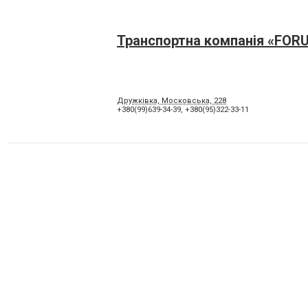
Транспортна компанія «FOR
Дружківка, Московська, 228
+380(99)639-34-39
,
+380(95)322-33-11