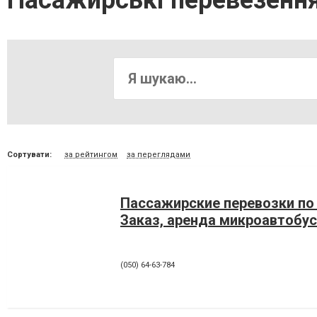
Пасажирські перевезенн
Сортувати:
за рейтингом
за переглядами
Пассажирские перевозки по 
Заказ, аренда микроавтобус
(050) 64-63-784