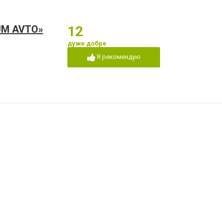
UM AVTO»
12
дуже добре
Я рекомендую