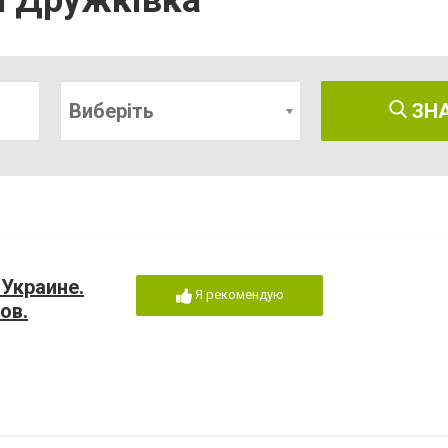
я Дружківка
Виберіть
ЗН
Украине.
Я рекомендую
ов.