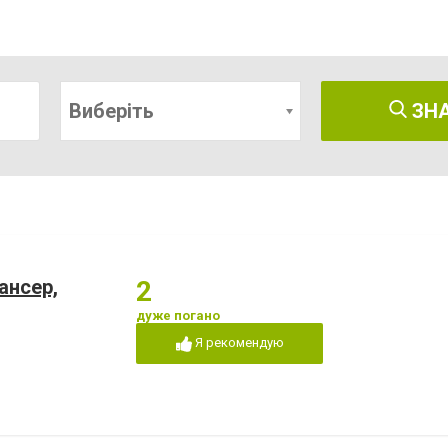
Виберіть
ЗН
ансер,
2
дуже погано
Я рекомендую