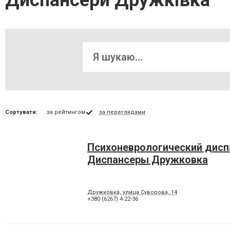
Диспансери Дружківка
Сортувати:
за рейтингом
за переглядами
Психоневрологический дисп
Диспансеры Дружковка
Дружковка, улица Суворова, 14
+380 (6267) 4-22-36