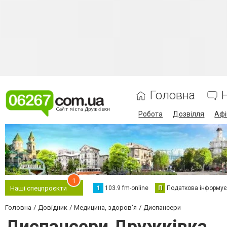
Головна
Робота
Дозвілля
Аф
1
1
103.9 fm-online
П
Податкова інформує
Наші спецпроєкти
Головна
Довідник
Медицина, здоров'я
Диспансери