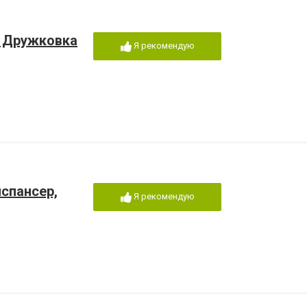
ы Дружковка
Я рекомендую
спансер,
Я рекомендую