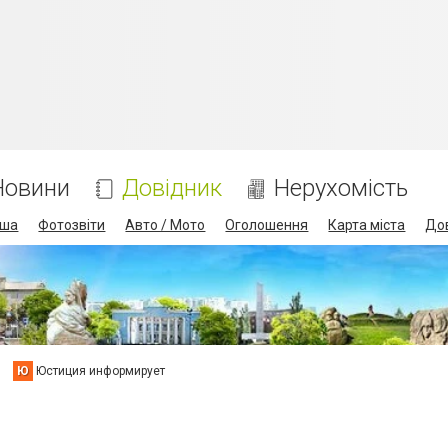
Новини
Довідник
Нерухомість
іша
Фотозвіти
Авто / Мото
Оголошення
Карта міста
До
Ю
Юстиция информирует