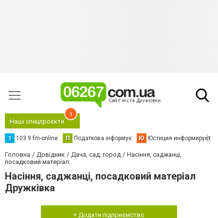
1
Наші спецпроєкти
1
103.9 fm-online
П
Податкова інформує
Ю
Юстиция информирует
Головна
Довідник
Дача, сад, город
Насіння, саджанці,
посадковий матеріал
Насіння, саджанці, посадковий матеріал
Дружківка
+ Додати підприємство