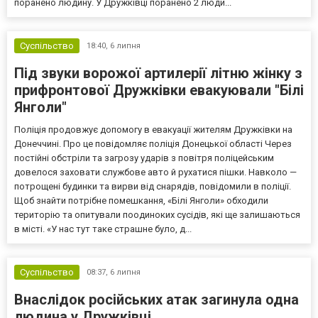
поранено людину. У Дружківці поранено 2 люди...
Суспільство
18:40,
6 липня
Під звуки ворожої артилерії літню жінку з
прифронтової Дружківки евакуювали "Білі
Янголи"
Поліція продовжує допомогу в евакуації жителям Дружківки на
Донеччині. Про це повідомляє поліція Донецької області Через
постійні обстріли та загрозу ударів з повітря поліцейським
довелося заховати службове авто й рухатися пішки. Навколо —
потрощені будинки та вирви від снарядів, повідомили в поліції.
Щоб знайти потрібне помешкання, «Білі Янголи» обходили
територію та опитували поодиноких сусідів, які ще залишаються
в місті. «У нас тут таке страшне було, д...
Суспільство
08:37,
6 липня
Внаслідок російських атак загинула одна
людина у Дружківці