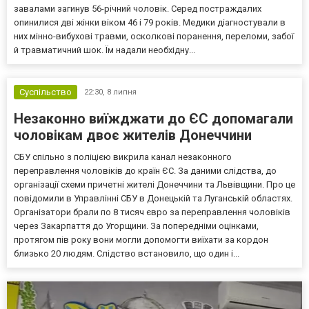
завалами загинув 56-річний чоловік. Серед постраждалих
опинилися дві жінки віком 46 і 79 років. Медики діагностували в
них мінно-вибухові травми, осколкові поранення, переломи, забої
й травматичний шок. Їм надали необхідну...
Суспільство
22:30,
8 липня
Незаконно виїжджати до ЄС допомагали
чоловікам двоє жителів Донеччини
СБУ спільно з поліцією викрила канал незаконного
переправлення чоловіків до країн ЄС. За даними слідства, до
організації схеми причетні жителі Донеччини та Львівщини. Про це
повідомили в Управлінні СБУ в Донецькій та Луганській областях.
Організатори брали по 8 тисяч євро за переправлення чоловіків
через Закарпаття до Угорщини. За попередніми оцінками,
протягом пів року вони могли допомогти виїхати за кордон
близько 20 людям. Слідство встановило, що один і...