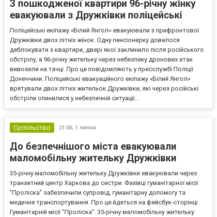
З пошкодженої квартири 96-річну жінку
евакуювали з Дружківки поліцейські
Поліцейські екіпажу «Білий Янгол» евакуювали з прифронтової
Дружківки двох літніх жінок. Одну пенсіонерку довелося
деблокувати з квартири, двері якої заклинило після російського
обстрілу, а 96-річну жительку через небезпеку дронових атак
вивозили на тачці. Про це повідомляють у пресслужбі Поліції
Донеччини. Поліцейські евакуаційного екіпажу «Білий Янгол»
врятували двох літніх жительок Дружківки, які через російські
обстріли опинилися у небезпечній ситуації...
Суспільство
21:06,
1 липня
До безпечнішого міста евакуювали
маломобільну жительку Дружківки
35-річну маломобільну жительку Дружківки евакуювали через
транзитний центр Харкова до сестри. Фахівці гуманітарної місії
“Проліска” забезпечили супровід, гуманітарну допомогу та
медичне транспортування. Про це йдеться на фейсбук-сторінці
Гуманітарній місії “Проліска”. 35-річну маломобільну жительку