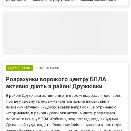
Суспільство
09:02,
20 липня
Розрахунки ворожого центру БПЛА
активно діють в районі Дружківки
В районі Дружківки активно діють ворожі підрозділи дронарів.
Про це у своєму телеграм-каналі повідомив військовий з
позивним «Мучной». «Дружківський напрямок. За отриманою
інформацією, в районі Дружківки активно діють розрахунки
ворожого центру БПЛА «Рубікон», зокрема підрозділ «Судный
День» який туди входить. Основним їхнім завданням є: протидія
нашим безпілотним літальним апаратам різних типів, від важких