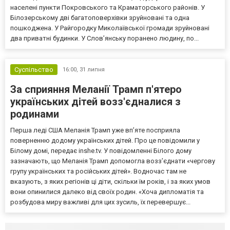
населені пункти Покровського та Краматорського районів. У
Білозерському дві багатоповерхівки зруйновані та одна
пошкоджена. У Райгородку Миколаївської громади зруйновані
два приватні будинки. У Слов’янську поранено людину, по...
Суспільство
16:00,
31 липня
За сприяння Меланії Трамп п'ятеро
українських дітей возз'єдналися з
родинами
Перша леді США Меланія Трамп уже впʼяте посприяла
поверненню додому українських дітей. Про це повідомили у
Білому домі, передає inshe.tv. У повідомленні Білого дому
зазначають, що Меланія Трамп допомогла возз’єднати «чергову
групу українських та російських дітей». Водночас там не
вказують, з яких регіонів ці діти, скільки їм років, і за яких умов
вони опинилися далеко від своїх родин. «Хоча дипломатія та
розбудова миру важливі для цих зусиль, їх перевершує...