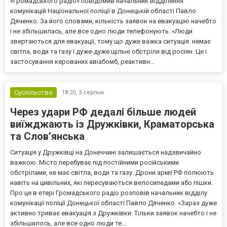
«Громадського радіо» повідомив начальник відділення
комунікацій Національної поліції в Донецькій області Павло
Дяченко. За його словами, кількість заявок на евакуацію начебто
і не збільшилась, але все одно люди телефонують. «Люди
звертаються для евакуації, тому що дуже важка ситуація: немає
світла, води та газу і дуже-дуже щільні обстріли від росіян. Це і
застосування керованих авіабомб, реактивн...
Суспільство
18:20,
3 серпня
Через удари РФ дедалі більше людей
виїжджають із Дружківки, Краматорська
та Слов’янська
Ситуація у Дружківці на Донеччині залишається надзвичайно
важкою. Місто перебуває під постійними російськими
обстрілами, не має світла, води та газу. Дрони армії РФ полюють
навіть на цивільних, які пересуваються велосипедами або пішки.
Про це в етері Громадського радіо розповів начальник відділу
комунікації поліції Донецької області Павло Дяченко. «Зараз дуже
активно триває евакуація з Дружківки. Тільки заявок начебто і не
збільшилось, але все одно люди те...