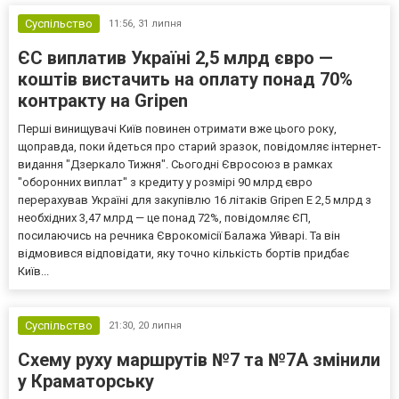
Суспільство
11:56,
31 липня
ЄС виплатив Україні 2,5 млрд євро —
коштів вистачить на оплату понад 70%
контракту на Gripen
Перші винищувачі Київ повинен отримати вже цього року,
щоправда, поки йдеться про старий зразок, повідомляє інтернет-
видання "Дзеркало Тижня". Сьогодні Євросоюз в рамках
"оборонних виплат" з кредиту у розмірі 90 млрд євро
перерахував Україні для закупівлю 16 літаків Gripen Е 2,5 млрд з
необхідних 3,47 млрд — це понад 72%, повідомляє ЄП,
посилаючись на речника Єврокомісії Балажа Уйварі. Та він
відмовився відповідати, яку точно кількість бортів придбає
Київ...
Суспільство
21:30,
20 липня
Схему руху маршрутів №7 та №7А змінили
у Краматорську