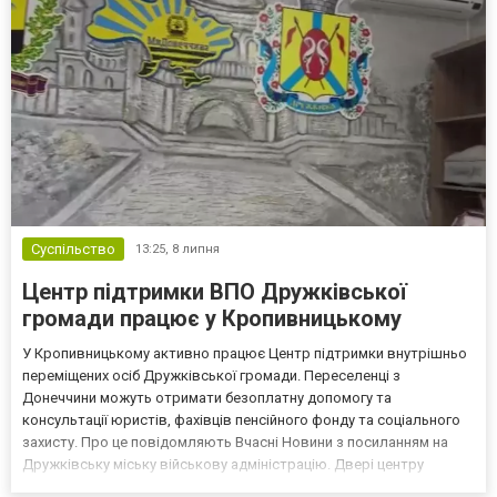
Суспільство
13:25,
8 липня
Центр підтримки ВПО Дружківської
громади працює у Кропивницькому
У Кропивницькому активно працює Центр підтримки внутрішньо
переміщених осіб Дружківської громади. Переселенці з
Донеччини можуть отримати безоплатну допомогу та
консультації юристів, фахівців пенсійного фонду та соціального
захисту. Про це повідомляють Вчасні Новини з посиланням на
Дружківську міську військову адміністрацію. Двері центру
відчинені щодня з 09:00 до 17:00 за адресою: м. Кропивницький,