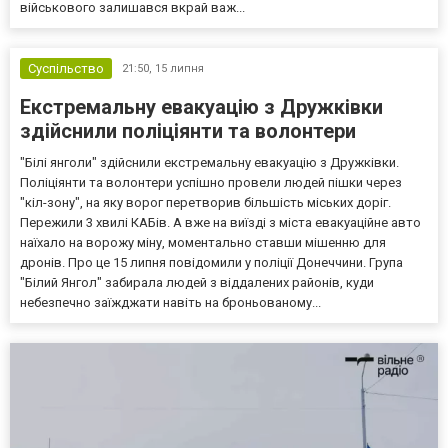
військового залишався вкрай важ...
Суспільство
21:50,
15 липня
Екстремальну евакуацію з Дружківки
здійснили поліціянти та волонтери
"Білі янголи" здійснили екстремальну евакуацію з Дружківки.
Поліціянти та волонтери успішно провели людей пішки через
"кіл-зону", на яку ворог перетворив більшість міських доріг.
Пережили 3 хвилі КАБів. А вже на виїзді з міста евакуаційне авто
наїхало на ворожу міну, моментально ставши мішенню для
дронів. Про це 15 липня повідомили у поліції Донеччини. Група
"Білий Янгол" забирала людей з віддалених районів, куди
небезпечно заїжджати навіть на броньованому...