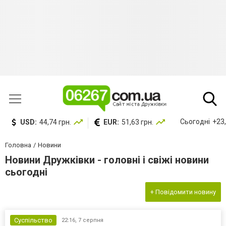
Сьогодні
+23,
USD:
44,74 грн.
EUR:
51,63 грн.
Головна
Новини
Новини Дружківки - головні і свіжі новини
сьогодні
+ Повідомити новину
Суспільство
22:16,
7 серпня