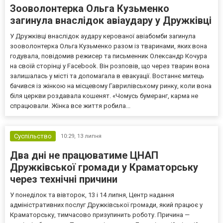
Зооволонтерка Ольга Кузьменко
загинула внаслідок авіаудару у Дружківці
У Дружківці внаслідок аудару керованої авіабомби загинула
зооволонтерка Ольга Кузьменко разом із тваринами, яких вона
годувала, повідомив режисер та письменник Олександр Кочура
на своїй сторінці у Facebook. Він розповів, що через тварин вона
залишалась у місті та допомагала в евакуації. Востаннє митець
бачився із жінкою на місцевому Гаврилівському ринку, коли вона
біля церкви роздавала кошенят. «Чомусь бумеранг, карма не
спрацювали. Жінка все життя робила...
Суспільство
10:29,
13 липня
Два дні не працюватиме ЦНАП
Дружківської громади у Краматорську
через технічні причини
У понеділок та вівторок, 13 і 14 липня, Центр надання
адміністративних послуг Дружківської громади, який працює у
Краматорську, тимчасово призупинить роботу. Причина —