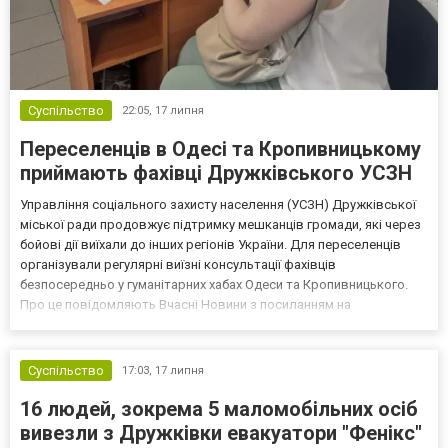
Суспільство
22:05,
17 липня
Переселенців в Одесі та Кропивницькому
приймають фахівці Дружківського УСЗН
Управління соціального захисту населення (УСЗН) Дружківської
міської ради продовжує підтримку мешканців громади, які через
бойові дії виїхали до інших регіонів України. Для переселенців
організували регулярні виїзні консультації фахівців
безпосередньо у гуманітарних хабах Одеси та Кропивницького.
Про це повідомляють Вчасні Новини з посиланням на
Дружківську МВА. Під час зустрічей евакуйовані дружківчани
можуть вирішити широкий спектр соціальних та юридични...
Суспільство
17:03,
17 липня
16 людей, зокрема 5 маломобільних осіб
вивезли з Дружківки евакуатори "Фенікс"