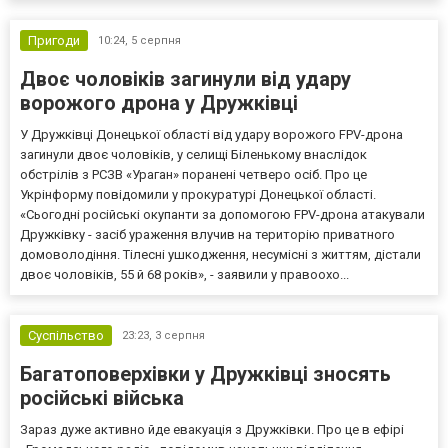
Пригоди
10:24,
5 серпня
Двоє чоловіків загинули від удару
ворожого дрона у Дружківці
У Дружківці Донецької області від удару ворожого FPV-дрона
загинули двоє чоловіків, у селищі Біленькому внаслідок
обстрілів з РСЗВ «Ураган» поранені четверо осіб. Про це
Укрінформу повідомили у прокуратурі Донецької області.
«Сьогодні російські окупанти за допомогою FPV-дрона атакували
Дружківку - засіб ураження влучив на територію приватного
домоволодіння. Тілесні ушкодження, несумісні з життям, дістали
двоє чоловіків, 55 й 68 років», - заявили у правоохо...
Суспільство
23:23,
3 серпня
Багатоповерхівки у Дружківці зносять
російські війська
Зараз дуже активно йде евакуація з Дружківки. Про це в ефірі