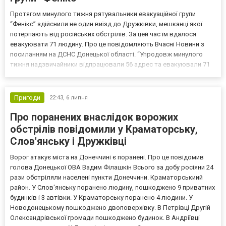
Протягом минулого тижня рятувальники евакуаційної групи
“Фенікс” здійснили не один виїзд до Дружківки, мешканці якої
потерпають від російських обстрілів. За цей час їм вдалося
евакуювати 71 людину. Про це повідомляють Вчасні Новини з
посиланням на ДСНС Донецької області. “Упродовж минулого
тижня надзвичайники відпрацювали 56 адрес та евакуювали 71
людину, серед яких 7 маломобільних осіб, із прифронтової
Дружківки”, – йдеться у повідомленні. Робота групи “Ф...
Пригоди
22:43,
6 липня
Про поранених внаслідок ворожих
обстрілів повідомили у Краматорську,
Слов'янську і Дружківці
Ворог атакує міста на Донеччині є поранені. Про це повідомив
голова Донецької ОВА Вадим Філашкін Всього за добу росіяни 24
рази обстріляли населені пункти Донеччини. Краматорськиий
район. У Слов'янську поранено людину, пошкоджено 9 приватних
будинків і 3 автівки. У Краматорську поранено 4 людини. У
Новодонецькому пошкоджено двоповерхівку. В Петрівці Другій
Олександрівської громади пошкоджено будинок. В Андріївці