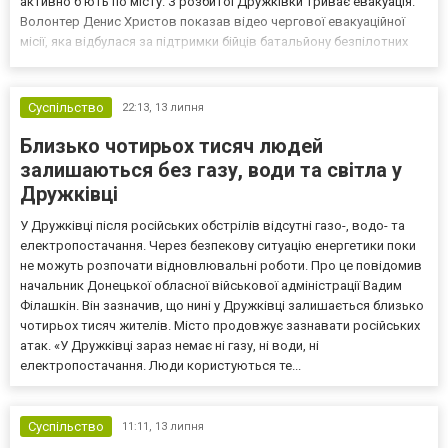
активно б’ють по місту. З розбитої Дружківки триває евакуація.
Волонтер Денис Христов показав відео чергової евакуаційної
місії, яка відбулася за підтримки бійців батальйону безпілотних
систем BLACK RAVEN та поліцейського екіпажу «Білі янголи».
Люди, які нарешті наважилися...
Суспільство
22:13,
13 липня
Близько чотирьох тисяч людей
залишаються без газу, води та світла у
Дружківці
У Дружківці після російських обстрілів відсутні газо-, водо- та
електропостачання. Через безпекову ситуацію енергетики поки
не можуть розпочати відновлювальні роботи. Про це повідомив
начальник Донецької обласної військової адміністрації Вадим
Філашкін. Він зазначив, що нині у Дружківці залишається близько
чотирьох тисяч жителів. Місто продовжує зазнавати російських
атак. «У Дружківці зараз немає ні газу, ні води, ні
електропостачання. Люди користуються те...
Суспільство
11:11,
13 липня