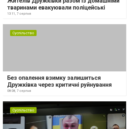
Жителів Дружківки разом із домашніми
тваринами евакуювали поліцейські
13:11,
7 серпня
Суспільство
Без опалення взимку залишиться
Дружківка через критичні руйнування
08:08,
7 серпня
Суспільство