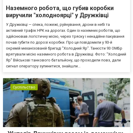
Наземного робота, що губив коробки
виручили "холодноярці" у Дружківці
У Дружківці — спека, пожежі, руйнування, дрони в небі та
активний трафік НРК на дорогах. Один із наземних роботів, що
здійснював логістичну місію, через тряску і ненадійне пакування
почав губити по дорозі коробки. Про це повідомили у 93-й
окремій механізованій бригаді "Холодний Яр". Танкісти 93 ОМБр
врятували місію наземного робота в Дружківці. Фото: "Холодний
Яр" Військові танкового батальйону, що проходили повз, дали
сигнал оператору зупинитися, знайшли...
Суспільство