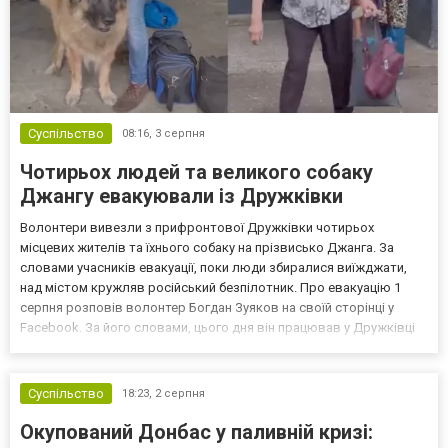
Суспільство
08:16,
3 серпня
Чотирьох людей та великого собаку
Джангу евакуювали із Дружківки
Волонтери вивезли з прифронтової Дружківки чотирьох
місцевих жителів та їхнього собаку на прізвисько Джанга. За
словами учасників евакуації, поки люди збиралися виїжджати,
над містом кружляв російський безпілотник. Про евакуацію 1
серпня розповів волонтер Богдан Зуяков на своїй сторінці у
Facebook. За його словами, цього дня він працював у Дружківці
разом із командою “Волонтери від Бога”. Спочатку волонтери
приїхали за двома людьми, однак під час евакуації...
Суспільство
18:23,
2 серпня
Окупований Донбас у паливній кризі: