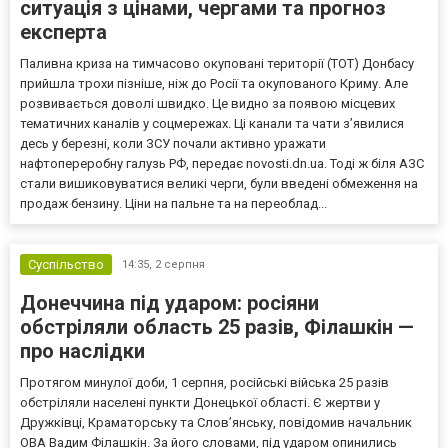
ситуація з цінами, чергами та прогноз
експерта
Паливна криза на тимчасово окуповані території (ТОТ) Донбасу
прийшла трохи пізніше, ніж до Росії та окупованого Криму. Але
розвивається доволі швидко. Це видно за появою місцевих
тематичних каналів у соцмережах. Ці канали та чати з’явилися
десь у березні, коли ЗСУ почали активно уражати
нафтопереробну галузь РФ, передає novosti.dn.ua. Тоді ж біля АЗС
стали вишиковуватися великі черги, були введені обмеження на
продаж бензину. Ціни на пальне та на переоблад...
Суспільство
14:35,
2 серпня
Донеччина під ударом: росіяни
обстріляли область 25 разів, Філашкін —
про наслідки
Протягом минулої доби, 1 серпня, російські війська 25 разів
обстріляли населені пункти Донецької області. Є жертви у
Дружківці, Краматорську та Слов’янську, повідомив начальник
ОВА Вадим Філашкін. За його словами, під ударом опинились