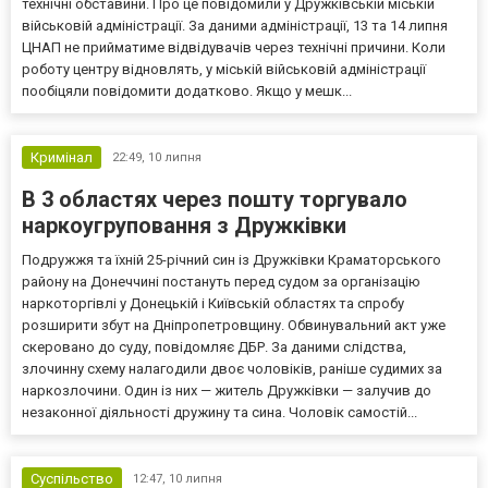
технічні обставини. Про це повідомили у Дружківській міській
військовій адміністрації. За даними адміністрації, 13 та 14 липня
ЦНАП не прийматиме відвідувачів через технічні причини. Коли
роботу центру відновлять, у міській військовій адміністрації
пообіцяли повідомити додатково. Якщо у мешк...
Кримінал
22:49,
10 липня
В 3 областях через пошту торгувало
наркоугруповання з Дружківки
Подружжя та їхній 25-річний син із Дружківки Краматорського
району на Донеччині постануть перед судом за організацію
наркоторгівлі у Донецькій і Київській областях та спробу
розширити збут на Дніпропетровщину. Обвинувальний акт уже
скеровано до суду, повідомляє ДБР. За даними слідства,
злочинну схему налагодили двоє чоловіків, раніше судимих за
наркозлочини. Один із них — житель Дружківки — залучив до
незаконної діяльності дружину та сина. Чоловік самостій...
Суспільство
12:47,
10 липня