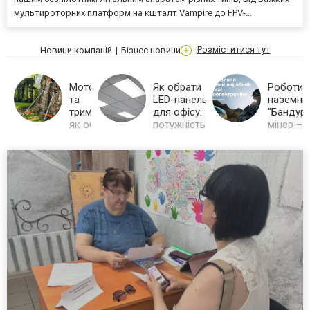
мультироторних платформ на кшталт Vampire до FPV-...
Розміститися тут
Новини компаній
Бізнес новини
Мотокоси
Як обрати
Роботиз
та
LED-панель
наземни
тримери:
для офісу:
"Бандура
як обрати
потужність,
мінер –
ідеальний
розмір і
надійніст
інструмент
колір
ефективн
для
світла
кожному
вашого
Як вибрати
....
LED панелі
газону
для офісу:
...
потужність,
розмір,
колірна
температура,
CRI та інші
параметри
для
комфортного
робочого
освітлення.