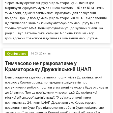
Через зміну організації руху в Краматорську 20 липня два
маршрути курсуватимуть за іншою схемою — №7 та №7А. Зміни
тимчасові, однак їх закликають врахувати для планування
поїздок. Про це повідомили у Краматорській МВА. Там розповіли,
що тимчасово змінили кінцеву автобусного маршруту №7 та
тролейбусного №7А. Вони курсуватимуть до зупинки “Селищна
рада” — вул. Гетьманська, селище Пчолкіне. Скільки часу
громадський транспорт їздитиме за зміненими маршрутами —...
Суспільство
16:03,
20 липня
Тимчасово не працюватиме у
Краматорську Дружківський ЦНАП
Центр надання адміністративних послуг міста Дружківка, який
працює у Краматорську, попередив відвідувачів про
призупинення роботи: послуги в установі не можна буде отримати
до 24 липня. Про це повідомили у пресслужбі Дружківської
міської військової адміністрації. “У зв’язку з технічними
причинами до 24 липня ЦНАП Дружківки у м. Краматорськ
працювати не буде. Про відновлення роботи буде повідомлено
додатково”, — зазначили у Дружківській міській військовій а...