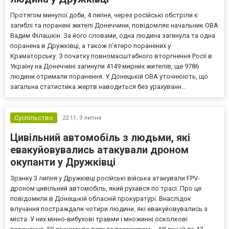
Протягом минулої доби, 4 липня, через російські обстріли є
загиблі та поранені жителі Донеччини, повідомляє начальник ОВА
Вадим Філашкін. За його словами, одна людина загинула та одна
поранена в Дружківці, а також п’ятеро поранених у
Краматорську. З початку повномасштабного вторгнення Росії в
Україну на Донеччині загинули 4149 мирних жителів, ще 9786
людини отримали поранення. У Донецькій ОВА уточнюють, що
загальна статистика жертв наводиться без урахуванн...
Суспільство
22:11,
3 липня
Цивільний автомобіль з людьми, які
евакуйовувались атакували дроном
окупанти у Дружківці
Зранку 3 липня у Дружківці російські війська атакували FPV-
дроном цивільний автомобіль, який рухався по трасі. Про це
повідомили в Донецькій обласній прокуратурі. Внаслідок
влучання постраждали чотири людини, які евакуйовувались з
міста. У них мінно-вибухові травми і множинні осколкові