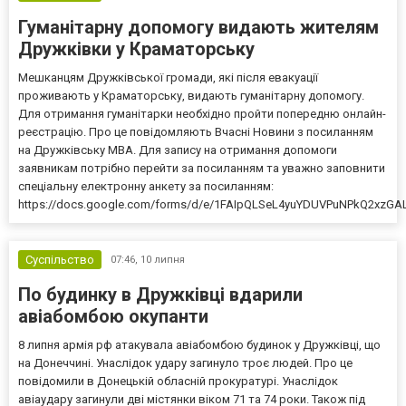
Гуманітарну допомогу видають жителям
Дружківки у Краматорську
Мешканцям Дружківської громади, які після евакуації
проживають у Краматорську, видають гуманітарну допомогу.
Для отримання гуманітарки необхідно пройти попередню онлайн-
реєстрацію. Про це повідомляють Вчасні Новини з посиланням
на Дружківську МВА. Для запису на отримання допомоги
заявникам потрібно перейти за посиланням та уважно заповнити
спеціальну електронну анкету за посиланням:
https://docs.google.com/forms/d/e/1FAIpQLSeL4yuYDUVPuNPkQ2xzGA
Суспільство
07:46,
10 липня
По будинку в Дружківці вдарили
авіабомбою окупанти
8 липня армія рф атакувала авіабомбою будинок у Дружківці, що
на Донеччині. Унаслідок удару загинуло троє людей. Про це
повідомили в Донецькій обласній прокуратурі. Унаслідок
авіаудару загинули дві містянки віком 71 та 74 роки. Також під