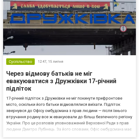
Суспільство
12:47,
15 липня
Через відмову батьків не міг
евакуюватися з Дружківки 17-річний
підліток
17-річний підліток з Дружківки не міг покинути прифронтове
місто, оскільки його батьки відмовлялися виїхати. Підліток
звернувся до Офісу омбудсмана з прав людини — після їхнього
втручання родину все ж евакуювали до більш безпечного регіону
України. Про це розповів уповноважений Верховної Ради з прав
людини Дмитро Лубінець. За його словами, Офіс омбудсмана має
випадки, коли діти самостійно зверталися до них з проханням