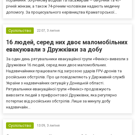
поранення. 50-річному водієві та пасажирам — 68-річній та 47-
річній жінкам, а також 74-річним чоловікам надають медичну
допомогу. За процесуального керівництва Краматорської...
Суспільство
22:07,
3 липня
16 людей, серед них двоє маломобільних
евакуювали з Дружківки за добу
За один день рятувальники евакуаційної групи «Фенікс» вивезли з
Дружківки 16 людей, серед яких двоє маломобільних.
Надзвичайники працювали під загрозою ударів FPV-дронів та
російських обстрілів. Про це повідомляють у Державній службі
України з надзвичайних ситуацій у Донецькій області.
Рятувальники евакуаційної групи «Фенікс» продовжують
вивозити людей з прифронтової Дружківки, яка регулярно
потерпає від російських обстрілів. Лише за минулу добу
надзвичайн...
Суспільство
13:09,
3 липня