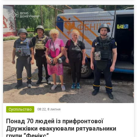
вул. Архітектора Паученка, 64/53. Тут кожен відвідувач мо...
Суспільство
08:22,
8 липня
Понад 70 людей із прифронтової
Дружківки евакуювали рятувальники
групи “Фенікс”