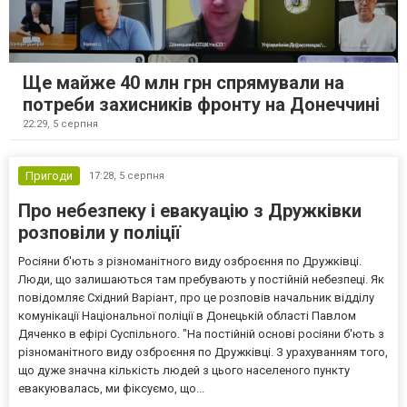
Ще майже 40 млн грн спрямували на
потреби захисників фронту на Донеччині
22:29,
5 серпня
Пригоди
17:28,
5 серпня
Про небезпеку і евакуацію з Дружківки
розповіли у поліції
Росіяни б'ють з різноманітного виду озброєння по Дружківці.
Люди, що залишаються там пребувають у постійній небезпеці. Як
повідомляє Східний Варіант, про це розповів начальник відділу
комунікації Національної поліції в Донецькій області Павлом
Дяченко в ефірі Суспільного. "На постійній основі росіяни б'ють з
різноманітного виду озброєння по Дружківці. З урахуванням того,
що дуже значна кількість людей з цього населеного пункту
евакуювалась, ми фіксуємо, що...