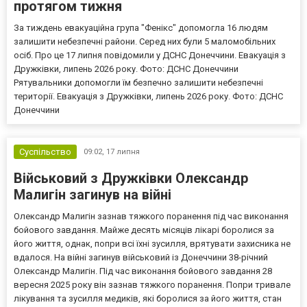
протягом тижня
За тиждень евакуаційна група "Фенікс" допомогла 16 людям
залишити небезпечні райони. Серед них були 5 маломобільних
осіб. Про це 17 липня повідомили у ДСНС Донеччини. Евакуація з
Дружківки, липень 2026 року. Фото: ДСНС Донеччини
Рятувальники допомогли їм безпечно залишити небезпечні
території. Евакуація з Дружківки, липень 2026 року. Фото: ДСНС
Донеччини
Суспільство
09:02,
17 липня
Військовий з Дружківки Олександр
Малигін загинув на війні
Олександр Малигін зазнав тяжкого поранення під час виконання
бойового завдання. Майже десять місяців лікарі боролися за
його життя, однак, попри всі їхні зусилля, врятувати захисника не
вдалося. На війні загинув військовий із Донеччини 38-річний
Олександр Малигін. Під час виконання бойового завдання 28
вересня 2025 року він зазнав тяжкого поранення. Попри тривале
лікування та зусилля медиків, які боролися за його життя, стан