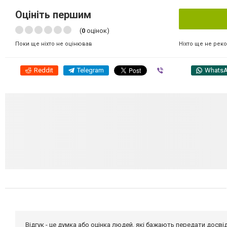
Оцініть першим
(
0
оцінок)
Ніхто ще не рек
Поки ще ніхто не оцінював
Reddit
Telegram
Viber
Whats
Відгук - це думка або оцінка людей, які бажають передати дос