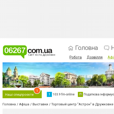
Головна
Робота
Дозвілля
Аф
1
1
103.9 fm-online
П
Податкова інформує
Наші спецпроєкти
Головна
Афіша
Выставки
Торговый центр "Астрон" в Дружковке