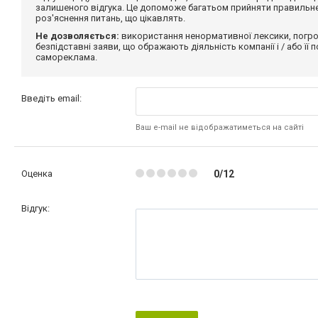
залишеного відгука. Це допоможе багатьом прийняти правильне 
роз'яснення питань, що цікавлять.
Не дозволяється:
використання ненормативної лексики, погро
безпідставні заяви, що ображають діяльність компанії і / або її
самореклама.
Введіть email:
Ваш e-mail не відображатиметься на сайті
Оценка
0/12
Відгук: