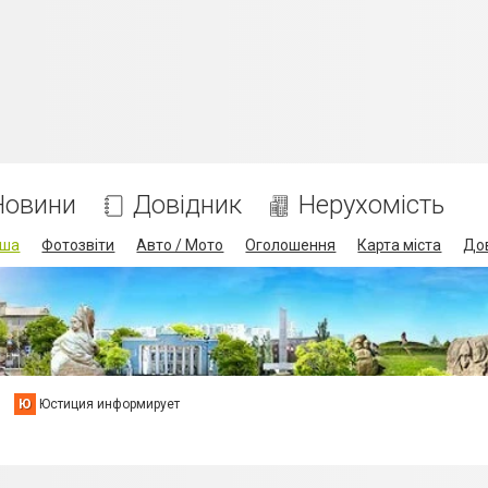
Новини
Довідник
Нерухомість
іша
Фотозвіти
Авто / Мото
Оголошення
Карта міста
До
Ю
Юстиция информирует