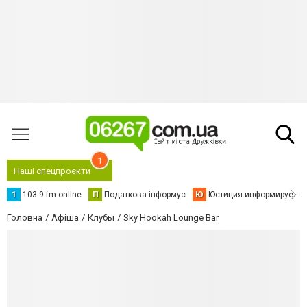
1
Наші спецпроєкти
1
103.9 fm-online
П
Податкова інформує
Ю
Юстиция информирует
Головна
Афіша
Клубы
Sky Hookah Lounge Bar