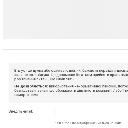
Відгук - це думка або оцінка людей, які бажають передати дос
залишеного відгука. Це допоможе багатьом прийняти правильне 
роз'яснення питань, що цікавлять.
Не дозволяється:
використання ненормативної лексики, погро
безпідставні заяви, що ображають діяльність компанії і / або її
самореклама.
Введіть email:
Ваш e-mail не відображатиметься на сайті