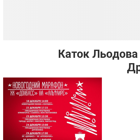
Каток Льодова 
Д