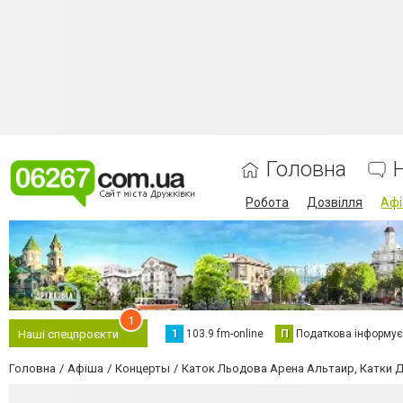
Головна
Робота
Дозвілля
Аф
1
1
103.9 fm-online
П
Податкова інформує
Наші спецпроєкти
Головна
Афіша
Концерты
Каток Льодова Арена Альтаир, Катки 