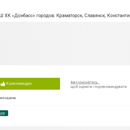
 ХК «Донбасс» городов: Краматорск, Славянск, Констант
Авторизуйтесь
,
Я рекомендую
щоб оцінити і порекомендувати
омендував
App