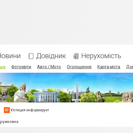
Новини
Довідник
Нерухомість
іша
Фотозвіти
Авто / Мото
Оголошення
Карта міста
До
Ю
Юстиция информирует
Дружковка