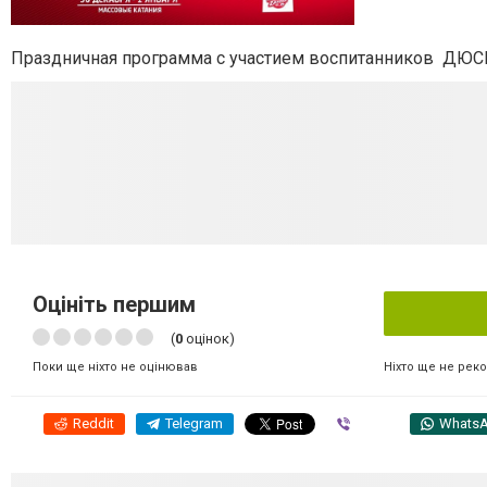
Праздничная программа с участием воспитанников ДЮСШ
Оцініть першим
(
0
оцінок)
Ніхто ще не рек
Поки ще ніхто не оцінював
Reddit
Telegram
Viber
Whats