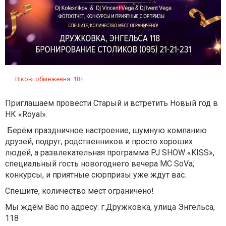
Вікові обмеження: 18+
Приглашаем провести Старый и встретить Новый год в
НК «Royal».
Берём праздничное настроение, шумную компанию
друзей, подруг, родственников и просто хороших
людей, а развлекательная программа PJ SHOW «KISS»,
специальный гость новогоднего вечера MC SoVa,
конкурсы, и приятные сюрпризы уже ждут вас.
Спешите, количество мест ограничено!
Мы ждём Вас по адресу: г.Дружковка, улица Энгельса,
118