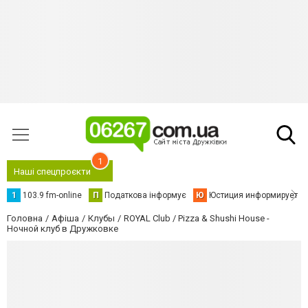
1
Наші спецпроєкти
1
103.9 fm-online
П
Податкова інформує
Ю
Юстиция информирует
Головна
Афіша
Клубы
ROYAL Club / Pizza & Shushi House -
Ночной клуб в Дружковке