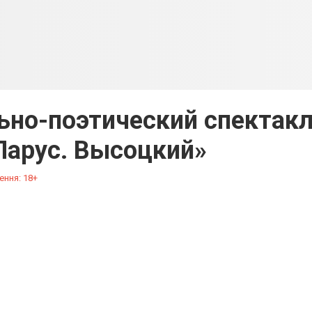
ьно-поэтический спектак
Парус. Высоцкий»
ення: 18+