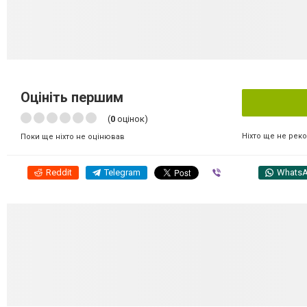
Оцініть першим
(
0
оцінок)
Ніхто ще не рек
Поки ще ніхто не оцінював
Reddit
Telegram
Viber
Whats