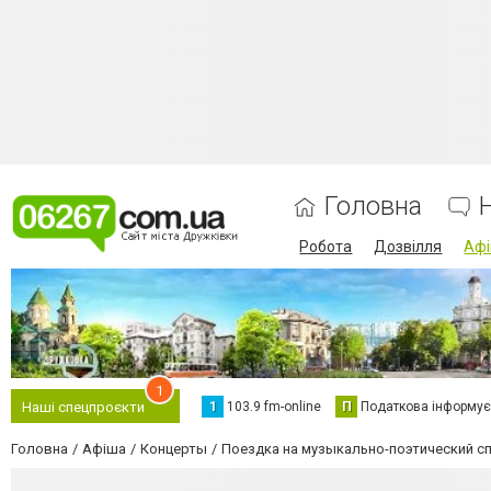
Головна
Робота
Дозвілля
Аф
1
1
103.9 fm-online
П
Податкова інформує
Наші спецпроєкти
Головна
Афіша
Концерты
Поездка на музыкально-поэтический с