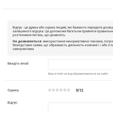
Відгук - це думка або оцінка людей, які бажають передати дос
залишеного відгука. Це допоможе багатьом прийняти правильне 
роз'яснення питань, що цікавлять.
Не дозволяється:
використання ненормативної лексики, погро
безпідставні заяви, що ображають діяльність компанії і / або її
самореклама.
Введіть email:
Ваш e-mail не відображатиметься на сайті
Оценка
0/12
Відгук: