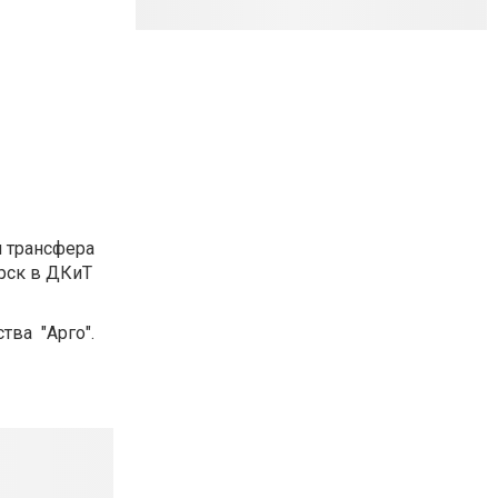
и трансфера
орск в ДКиТ
тва "Арго".