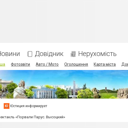
Новини
Довідник
Нерухомість
іша
Фотозвіти
Авто / Мото
Оголошення
Карта міста
До
Ю
Юстиция информирует
пектакль «Порвали Парус. Высоцкий»