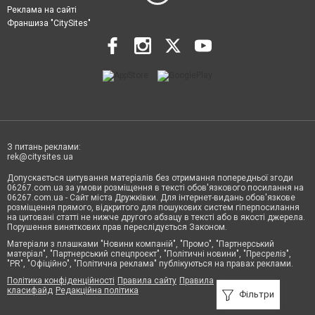
Реклама на сайті
Франшиза "CitySites"
З питань реклами:
rek@citysites.ua
Допускається цитування матеріалів без отримання попередньої згоди
06267.com.ua за умови розміщення в тексті обов'язкового посилання на
06267.com.ua - Сайт міста Дружківки. Для інтернет-видань обов'язкове
розміщення прямого, відкритого для пошукових систем гіперпосилання
на цитовані статті не нижче другого абзацу в тексті або в якості джерела.
Порушення виняткових прав переслідується Законом.
Матеріали з плашками "Новини компаній", "Промо", "Партнерський
матеріал", "Партнерський спецпроєкт", "Політичні новини", "Пресреліз",
"PR", "Офіційно", "Політична реклама" публікуються на правах реклами.
Політика конфіденційності
Правила сайту
Правила
класифайд
Редакційна політика
Фільтри