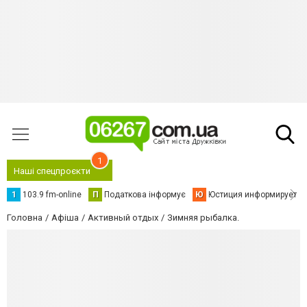
1
Наші спецпроєкти
1
103.9 fm-online
П
Податкова інформує
Ю
Юстиция информирует
Головна
Афіша
Активный отдых
Зимняя рыбалка.