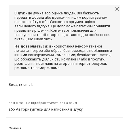
Відгук - це думка або оцінка людей, які бажають
передати досвід або враження іншим користувачам
нашого сайту з обов'язковою аргументацією
залишеного відгука. Це допоможе багатьом прийняти
правильне рішення. Коментарі призначені для
спілкування та обговорення, а також для роз'яснення
питань, що цікавлять.
Не дозволяється:
використання ненормативної
лексики, погроз або образ; безпосереднє порівняння з
іншими конкуруючими компаніями; безпідставні заяви,
що ображають діяльність компанії і / або її послуги;
розміщення посилань на сторонні інтернет-ресурси;
реклама та самореклама.
Введіть email:
Ваш e-mail не відображатиметься на сайті
або
Авторизуйтесь
для написання відгуку
Оценка