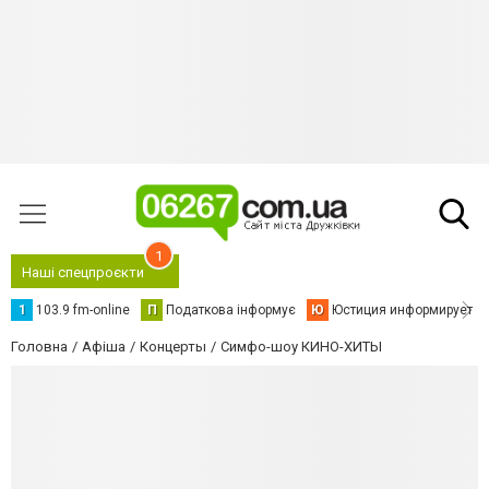
1
Наші спецпроєкти
1
103.9 fm-online
П
Податкова інформує
Ю
Юстиция информирует
Головна
Афіша
Концерты
Симфо-шоу КИНО-ХИТЫ