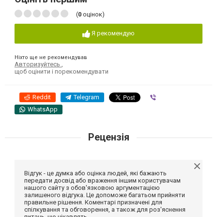
(
0
оцінок)
Я рекомендую
Ніхто ще не рекомендував
Авторизуйтесь
,
щоб оцінити і порекомендувати
Reddit
Telegram
Viber
WhatsApp
Рецензія
Відгук - це думка або оцінка людей, які бажають
передати досвід або враження іншим користувачам
нашого сайту з обов'язковою аргументацією
залишеного відгука. Це допоможе багатьом прийняти
правильне рішення. Коментарі призначені для
спілкування та обговорення, а також для роз'яснення
питань, що цікавлять.