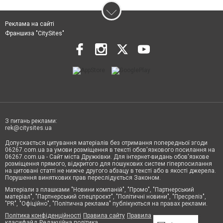
Реклама на сайті
Франшиза "CitySites"
З питань реклами:
rek@citysites.ua
Допускається цитування матеріалів без отримання попередньої згоди
06267.com.ua за умови розміщення в тексті обов'язкового посилання на
06267.com.ua - Сайт міста Дружківки. Для інтернет-видань обов'язкове
розміщення прямого, відкритого для пошукових систем гіперпосилання
на цитовані статті не нижче другого абзацу в тексті або в якості джерела.
Порушення виняткових прав переслідується Законом.
Матеріали з плашками "Новини компаній", "Промо", "Партнерський
матеріал", "Партнерський спецпроєкт", "Політичні новини", "Пресреліз",
"PR", "Офіційно", "Політична реклама" публікуються на правах реклами.
Політика конфіденційності
Правила сайту
Правила
класифайд
Редакційна політика