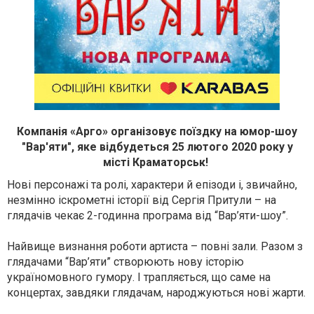
Компанія «Арго» організовує поїздку на юмор-шоу
"Вар'яти", яке відбудеться 25 лютого 2020 року у
місті Краматорськ!
Нові персонажі та ролі, характери й епізоди і, звичайно,
незмінно іскрометні історії від Сергія Притули – на
глядачів чекає 2-годинна програма від “Вар’яти-шоу”.
Найвище визнання роботи артиста – повні зали. Разом з
глядачами “Вар’яти” створюють нову історію
україномовного гумору. І трапляється, що саме на
концертах, завдяки глядачам, народжуються нові жарти.