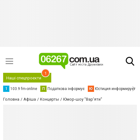
1
Наші спецпроєкти
1
103.9 fm-online
П
Податкова інформує
Ю
Юстиция информирует
Головна
Афіша
Концерты
Юмор-шоу "Вар'яти"