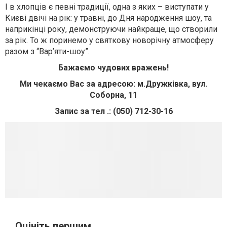
І в хлопців є певні традиції, одна з яких – виступати у
Києві двічі на рік: у травні, до Дня народження шоу, та
наприкінці року, демонструючи найкраще, що створили
за рік. То ж поринемо у святкову новорічну атмосферу
разом з “Вар’яти-шоу”.
Бажаємо чудових вражень!
Ми чекаємо Вас за адресою: м.Дружківка, вул.
Соборна, 11
Запис за тел .: (050) 712-30-16
Оцініть першим