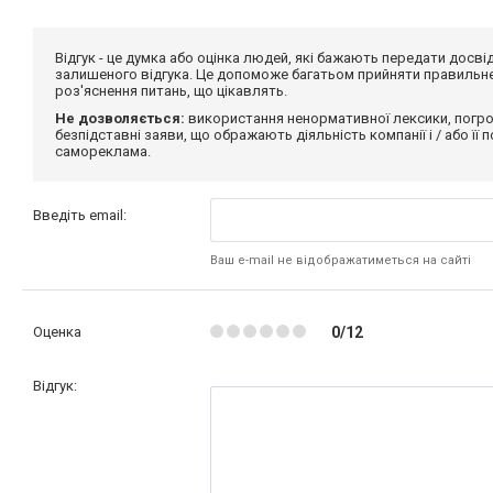
Відгук - це думка або оцінка людей, які бажають передати дос
залишеного відгука. Це допоможе багатьом прийняти правильне 
роз'яснення питань, що цікавлять.
Не дозволяється:
використання ненормативної лексики, погро
безпідставні заяви, що ображають діяльність компанії і / або її
самореклама.
Введіть email:
Ваш e-mail не відображатиметься на сайті
Оценка
0/12
Відгук: