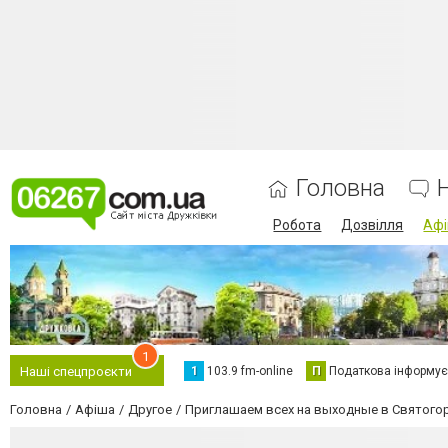
Головна
Робота
Дозвілля
Аф
1
1
103.9 fm-online
П
Податкова інформує
Наші спецпроєкти
Головна
Афіша
Другое
Приглашаем всех на выходные в Святогор