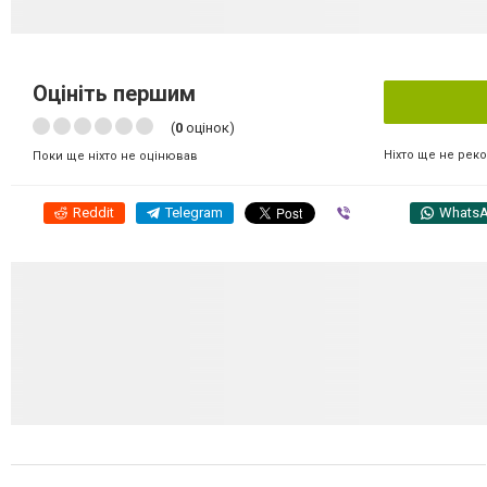
Оцініть першим
(
0
оцінок)
Ніхто ще не рек
Поки ще ніхто не оцінював
Reddit
Telegram
Viber
Whats