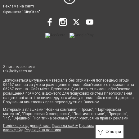
Реклама на сайті
Франшиза "CitySites"
З питань реклами:
rek@citysites.ua
Допускається цитування матеріалів без отримання попередньої згоди
06267.com.ua за умови розміщення в тексті обов'язкового посилання на
06267.com.ua - Сайт міста Дружківки. Для інтернет-видань обов'язкове
розміщення прямого, відкритого для пошукових систем гіперпосилання
на цитовані статті не нижче другого абзацу в тексті або в якості джерела.
Порушення виняткових прав переслідується Законом.
Матеріали з плашками "Новини компаній", "Промо", "Партнерський
матеріал", "Партнерський спецпроєкт", "Політичні новини", "Пресреліз",
"PR", "Офіційно", "Політична реклама" публікуються на правах реклами.
Політика конфіденційності
Правила сайту
Правила
класифайд
Редакційна політика
Фільтри