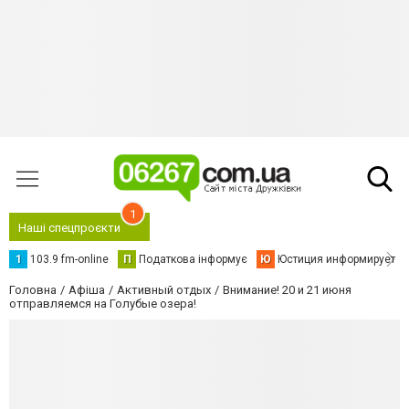
1
Наші спецпроєкти
1
103.9 fm-online
П
Податкова інформує
Ю
Юстиция информирует
Головна
Афіша
Активный отдых
Внимание! 20 и 21 июня
отправляемся на Голубые озера!