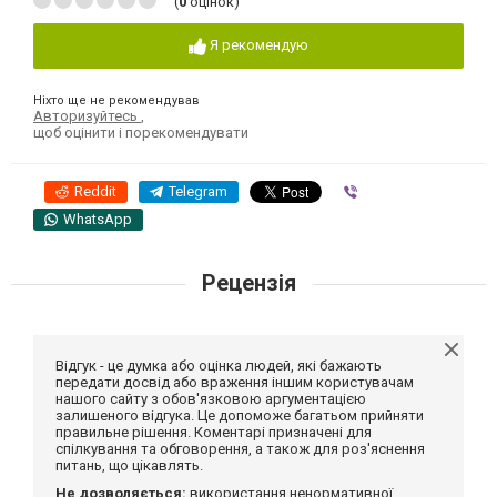
(
0
оцінок)
Я рекомендую
Ніхто ще не рекомендував
Авторизуйтесь
,
щоб оцінити і порекомендувати
Reddit
Telegram
Viber
WhatsApp
Рецензія
Відгук - це думка або оцінка людей, які бажають
передати досвід або враження іншим користувачам
нашого сайту з обов'язковою аргументацією
залишеного відгука. Це допоможе багатьом прийняти
правильне рішення. Коментарі призначені для
спілкування та обговорення, а також для роз'яснення
питань, що цікавлять.
Не дозволяється:
використання ненормативної