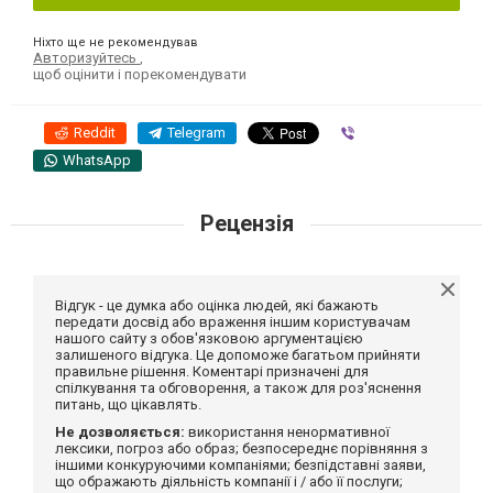
Ніхто ще не рекомендував
Авторизуйтесь
,
щоб оцінити і порекомендувати
Reddit
Telegram
Viber
WhatsApp
Рецензія
Відгук - це думка або оцінка людей, які бажають
передати досвід або враження іншим користувачам
нашого сайту з обов'язковою аргументацією
залишеного відгука. Це допоможе багатьом прийняти
правильне рішення. Коментарі призначені для
спілкування та обговорення, а також для роз'яснення
питань, що цікавлять.
Не дозволяється:
використання ненормативної
лексики, погроз або образ; безпосереднє порівняння з
іншими конкуруючими компаніями; безпідставні заяви,
що ображають діяльність компанії і / або її послуги;