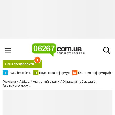
1
Наші спецпроєкти
1
103.9 fm-online
П
Податкова інформує
Ю
Юстиция информирует
Головна
Афіша
Активный отдых
Отдых на побережье
Азовского моря!