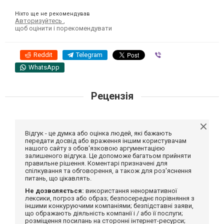
Ніхто ще не рекомендував
Авторизуйтесь
,
щоб оцінити і порекомендувати
Reddit
Telegram
Viber
WhatsApp
Рецензія
Відгук - це думка або оцінка людей, які бажають
передати досвід або враження іншим користувачам
нашого сайту з обов'язковою аргументацією
залишеного відгука. Це допоможе багатьом прийняти
правильне рішення. Коментарі призначені для
спілкування та обговорення, а також для роз'яснення
питань, що цікавлять.
Не дозволяється:
використання ненормативної
лексики, погроз або образ; безпосереднє порівняння з
іншими конкуруючими компаніями; безпідставні заяви,
що ображають діяльність компанії і / або її послуги;
розміщення посилань на сторонні інтернет-ресурси;