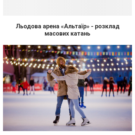
Льодова арена «Альтаїр» - розклад
масових катань