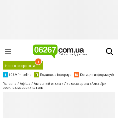
1
Наші спецпроєкти
1
103.9 fm-online
П
Податкова інформує
Ю
Юстиция информирует
Головна
Афіша
Активный отдых
Льодова арена «Альтаїр» -
розклад масових катань