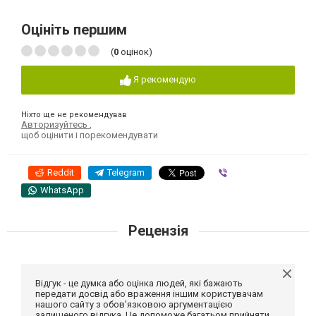
Оцініть першим
(
0
оцінок)
Я рекомендую
Ніхто ще не рекомендував
Авторизуйтесь
,
щоб оцінити і порекомендувати
Reddit
Telegram
Viber
WhatsApp
Рецензія
Відгук - це думка або оцінка людей, які бажають
передати досвід або враження іншим користувачам
нашого сайту з обов'язковою аргументацією
залишеного відгука. Це допоможе багатьом прийняти