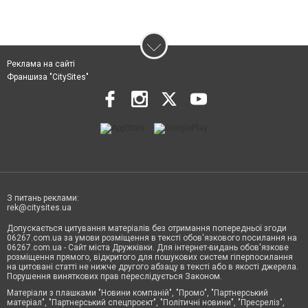
Реклама на сайті
Франшиза "CitySites"
З питань реклами:
rek@citysites.ua
Допускається цитування матеріалів без отримання попередньої згоди
06267.com.ua за умови розміщення в тексті обов'язкового посилання на
06267.com.ua - Сайт міста Дружківки. Для інтернет-видань обов'язкове
розміщення прямого, відкритого для пошукових систем гіперпосилання
на цитовані статті не нижче другого абзацу в тексті або в якості джерела.
Порушення виняткових прав переслідується Законом.
Матеріали з плашками "Новини компаній", "Промо", "Партнерський
матеріал", "Партнерський спецпроєкт", "Політичні новини", "Пресреліз",