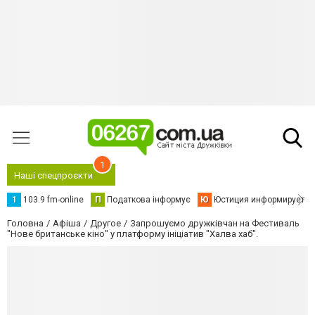
1
Наші спецпроєкти
1
103.9 fm-online
П
Податкова інформує
Ю
Юстиция информирует
Головна
Афіша
Другое
Запрошуємо дружківчан на Фестиваль
"Нове британське кіно" у платформу ініціатив "Халва хаб".