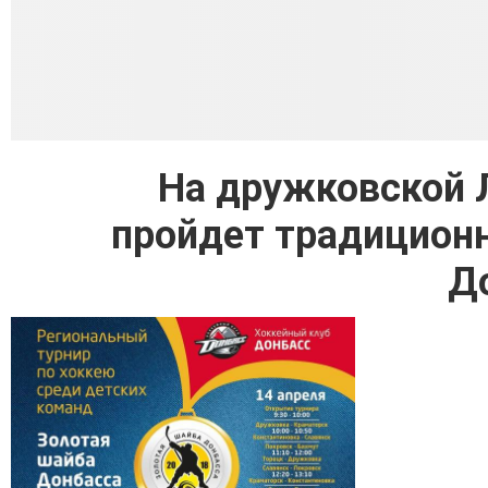
На дружковской Л
пройдет традиционн
Д