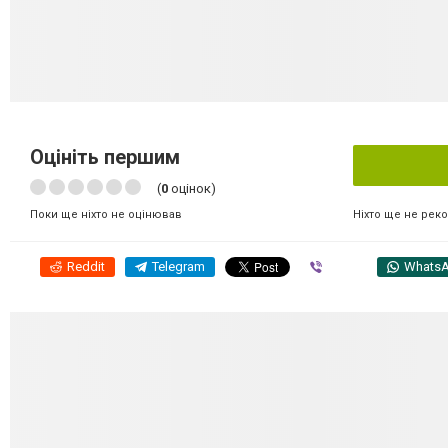
Оцініть першим
(
0
оцінок)
Ніхто ще не рек
Поки ще ніхто не оцінював
Reddit
Telegram
Viber
Whats