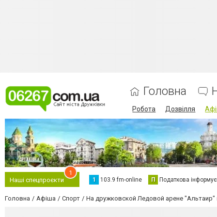
Головна
Робота
Дозвілля
Аф
1
1
103.9 fm-online
П
Податкова інформує
Наші спецпроєкти
Головна
Афіша
Спорт
На дружковской Ледовой арене "Альтаир" 