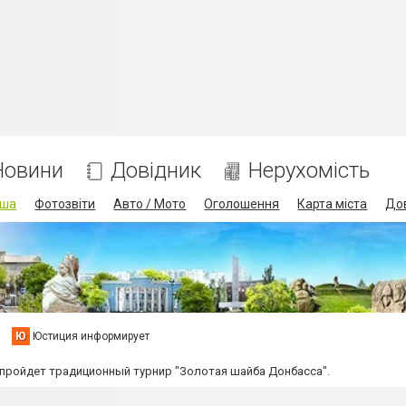
Новини
Довідник
Нерухомість
іша
Фотозвіти
Авто / Мото
Оголошення
Карта міста
До
Ю
Юстиция информирует
пройдет традиционный турнир "Золотая шайба Донбасса".