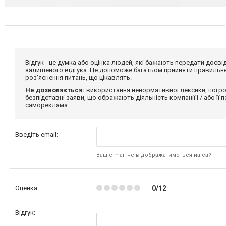
Відгук - це думка або оцінка людей, які бажають передати дос
залишеного відгука. Це допоможе багатьом прийняти правильне 
роз'яснення питань, що цікавлять.
Не дозволяється:
використання ненормативної лексики, погро
безпідставні заяви, що ображають діяльність компанії і / або її
самореклама.
Введіть email:
Ваш e-mail не відображатиметься на сайті
Оценка
0/12
Відгук: