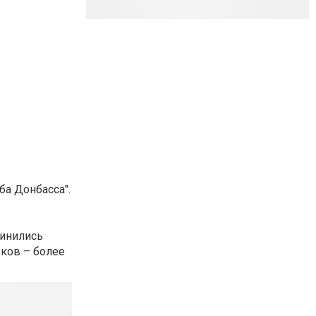
ба Донбасса".
динились
оков – более