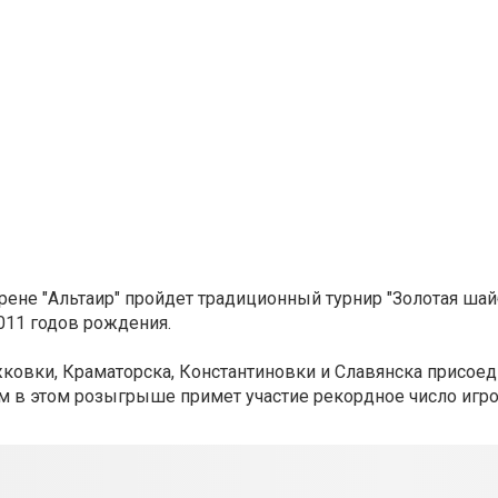
ене "Альтаир" пройдет традиционный турнир "Золотая шай
011 годов рождения.
жковки, Краматорска, Константиновки и Славянска присое
ом в этом розыгрыше примет участие рекордное число игр