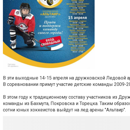
В эти выходные 14-15 апреля на дружковской Ледовой ар
В соревновании примут участие детские команды 2009-2
В этом году к традиционному составу участников из Дру
команды из Бахмута, Покровска и Торецка. Таким образ
сотни юных хоккеистов выйдут на лед арены "Альтаир".