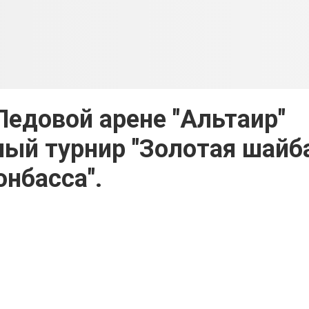
едовой арене "Альтаир"
ый турнир "Золотая шайб
онбасса".