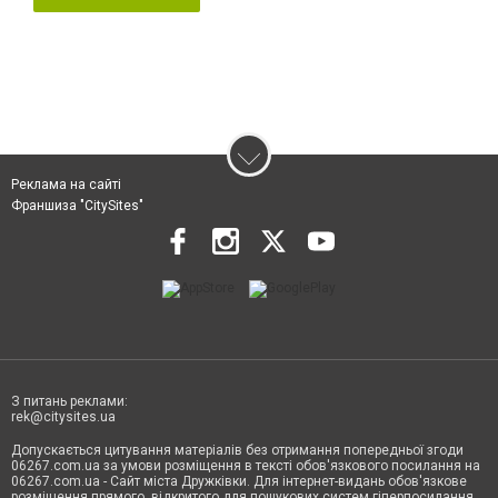
Реклама на сайті
Франшиза "CitySites"
З питань реклами:
rek@citysites.ua
Допускається цитування матеріалів без отримання попередньої згоди
06267.com.ua за умови розміщення в тексті обов'язкового посилання на
06267.com.ua - Сайт міста Дружківки. Для інтернет-видань обов'язкове
розміщення прямого, відкритого для пошукових систем гіперпосилання