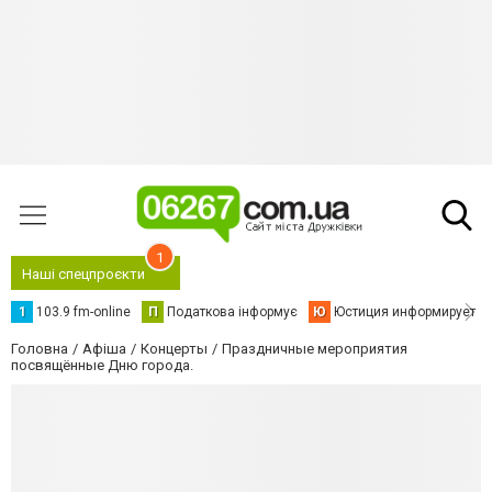
1
Наші спецпроєкти
1
103.9 fm-online
П
Податкова інформує
Ю
Юстиция информирует
Головна
Афіша
Концерты
Праздничные мероприятия
посвящённые Дню города.