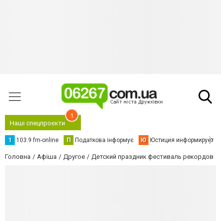
1
Наші спецпроєкти
1
103.9 fm-online
П
Податкова інформує
Ю
Юстиция информирует
Головна
Афіша
Другое
Детский праздник фестиваль рекордов