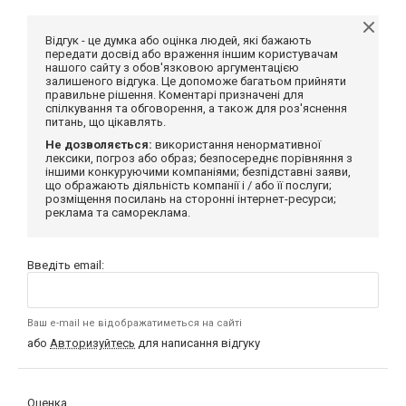
Відгук - це думка або оцінка людей, які бажають
передати досвід або враження іншим користувачам
нашого сайту з обов'язковою аргументацією
залишеного відгука. Це допоможе багатьом прийняти
правильне рішення. Коментарі призначені для
спілкування та обговорення, а також для роз'яснення
питань, що цікавлять.
Не дозволяється:
використання ненормативної
лексики, погроз або образ; безпосереднє порівняння з
іншими конкуруючими компаніями; безпідставні заяви,
що ображають діяльність компанії і / або її послуги;
розміщення посилань на сторонні інтернет-ресурси;
реклама та самореклама.
Введіть email:
Ваш e-mail не відображатиметься на сайті
або
Авторизуйтесь
для написання відгуку
Оценка