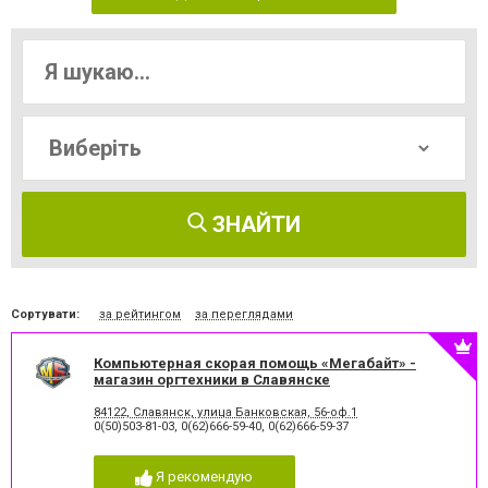
ЗНАЙТИ
Сортувати:
за рейтингом
за переглядами
Компьютерная скорая помощь «Мегабайт» -
магазин оргтехники в Славянске
84122, Славянск, улица Банковская, 56-оф.1
0(50)503-81-03
,
0(62)666-59-40
,
0(62)666-59-37
Я рекомендую