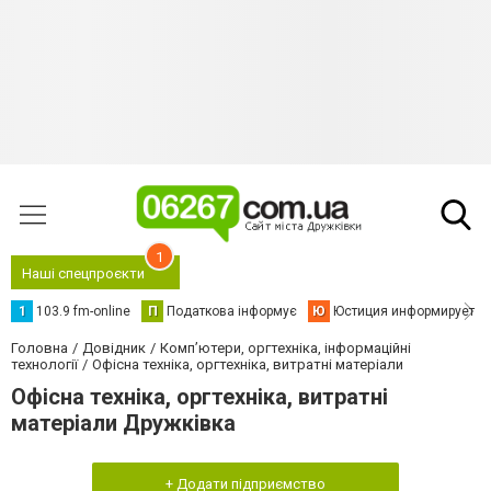
1
Наші спецпроєкти
1
103.9 fm-online
П
Податкова інформує
Ю
Юстиция информирует
Головна
Довідник
Комп’ютери, оргтехніка, інформаційні
технології
Офісна техніка, оргтехніка, витратні матеріали
Офісна техніка, оргтехніка, витратні
матеріали Дружківка
+ Додати підприємство