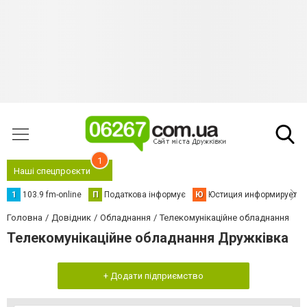
1
Наші спецпроєкти
1
103.9 fm-online
П
Податкова інформує
Ю
Юстиция информирует
Головна
Довідник
Обладнання
Телекомунікаційне обладнання
Телекомунікаційне обладнання Дружківка
+ Додати підприємство