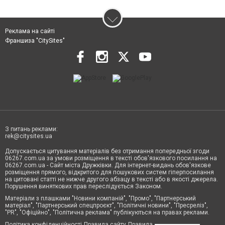
Реклама на сайті
Франшиза "CitySites"
З питань реклами:
rek@citysites.ua
Допускається цитування матеріалів без отримання попередньої згоди
06267.com.ua за умови розміщення в тексті обов'язкового посилання на
06267.com.ua - Сайт міста Дружківки. Для інтернет-видань обов'язкове
розміщення прямого, відкритого для пошукових систем гіперпосилання
на цитовані статті не нижче другого абзацу в тексті або в якості джерела.
Порушення виняткових прав переслідується Законом.
Матеріали з плашками "Новини компаній", "Промо", "Партнерський
матеріал", "Партнерський спецпроєкт", "Політичні новини", "Пресреліз",
"PR", "Офіційно", "Політична реклама" публікуються на правах реклами.
Політика конфіденційності
Правила сайту
Правила