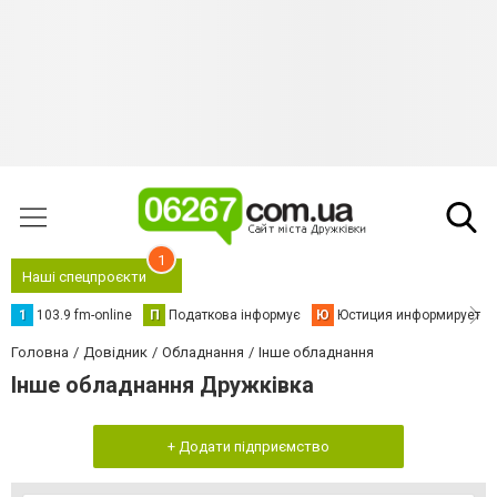
1
Наші спецпроєкти
1
103.9 fm-online
П
Податкова інформує
Ю
Юстиция информирует
Головна
Довідник
Обладнання
Інше обладнання
Інше обладнання Дружківка
+ Додати підприємство