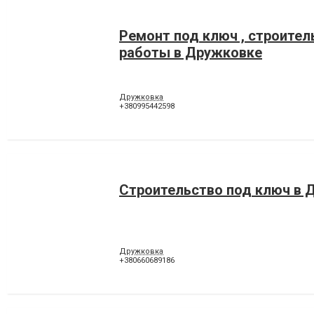
Ремонт под ключ , строите
работы в Дружковке
Дружковка
+380995442598
Строительство под ключ в 
Дружковка
+380660689186