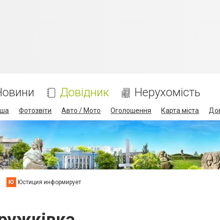
Новини
Довідник
Нерухомість
іша
Фотозвіти
Авто / Мото
Оголошення
Карта міста
До
Ю
Юстиция информирует