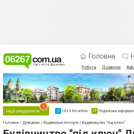
Головна
Робота
Дозвілля
Аф
1
1
103.9 fm-online
П
Податкова інформує
Наші спецпроєкти
Головна
Довідник
Будівельні послуги
Будівництво "під ключ"