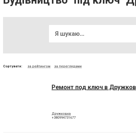
Будівництво "під ключ" 
Сортувати:
за рейтингом
за переглядами
Ремонт под ключ в Дружков
Дружковка
+380994731677