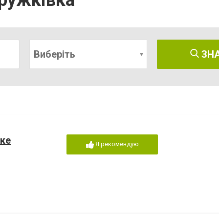
Дружківка
Виберіть
ЗН
ке
Я рекомендую