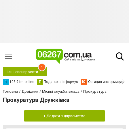
1
Наші спецпроєкти
1
103.9 fm-online
П
Податкова інформує
Ю
Юстиция информирует
Головна
Довідник
Міські служби, влада
Прокуратура
Прокуратура Дружківка
+ Додати підприємство