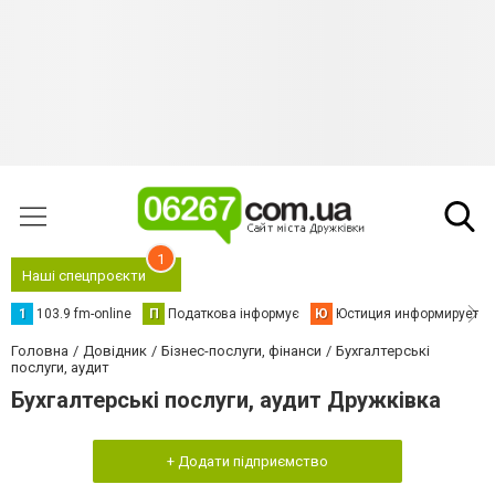
1
Наші спецпроєкти
1
103.9 fm-online
П
Податкова інформує
Ю
Юстиция информирует
Головна
Довідник
Бізнес-послуги, фінанси
Бухгалтерські
послуги, аудит
Бухгалтерські послуги, аудит Дружківка
+ Додати підприємство