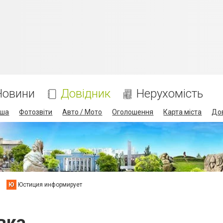
Новини
Довідник
Нерухомість
іша
Фотозвіти
Авто / Мото
Оголошення
Карта міста
До
Ю
Юстиция информирует