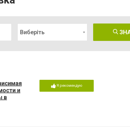
вка
Виберіть
ЗН
висимая
Я рекомендую
мости и
ы в