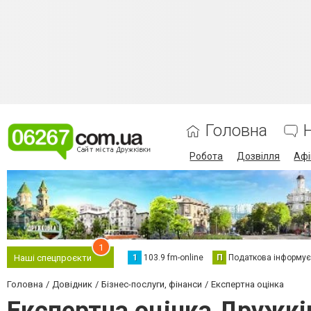
Головна
Робота
Дозвілля
Аф
1
1
103.9 fm-online
П
Податкова інформує
Наші спецпроєкти
Головна
Довідник
Бізнес-послуги, фінанси
Експертна оцінка