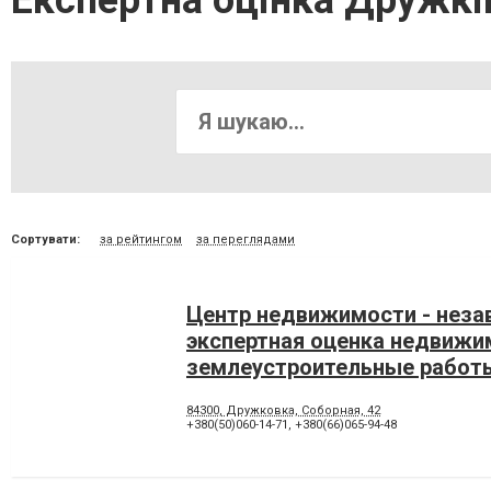
Експертна оцінка Дружкі
Сортувати:
за рейтингом
за переглядами
Центр недвижимости - неза
экспертная оценка недвижи
землеустроительные работ
Дружковке
84300, Дружковка, Соборная, 42
+380(50)060-14-71
,
+380(66)065-94-48