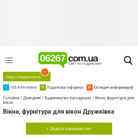
1
Наші спецпроєкти
1
103.9 fm-online
П
Податкова інформує
Ю
Юстиция информирует
Головна
Довідник
Будівництво (продукція)
Вікна, фурнітура для
вікон
Вікна, фурнітура для вікон Дружківка
+ Додати підприємство