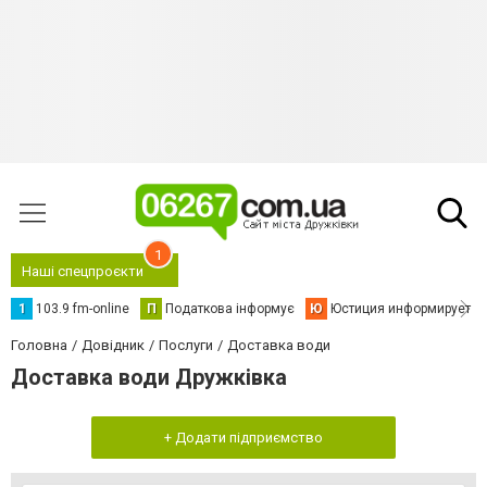
1
Наші спецпроєкти
1
103.9 fm-online
П
Податкова інформує
Ю
Юстиция информирует
Головна
Довідник
Послуги
Доставка води
Доставка води Дружківка
+ Додати підприємство