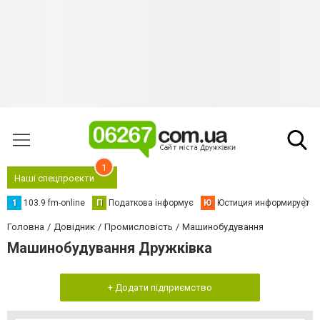
1
Наші спецпроєкти
1
103.9 fm-online
П
Податкова інформує
Ю
Юстиция информирует
Головна
Довідник
Промисловість
Машинобудування
Машинобудування Дружківка
+ Додати підприємство