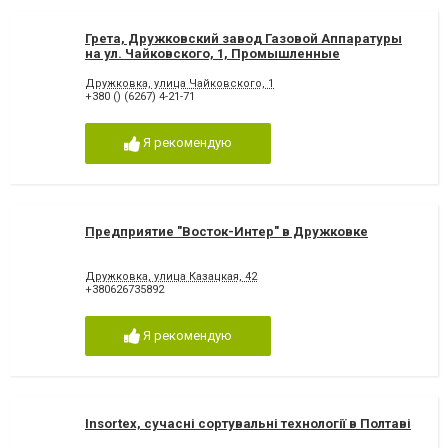
Грета, Дружковский завод Газовой Аппаратуры
на ул. Чайковского, 1, Промышленные
предприятия Дружковка
Дружковка, улица Чайковского, 1
+380 () (6267) 4-21-71
Я рекомендую
Предприятие "Восток-Интер" в Дружковке
Дружковка, улица Казацкая, 42
+380626735892
Я рекомендую
Insortex, сучасні сортувальні технології в Полтаві