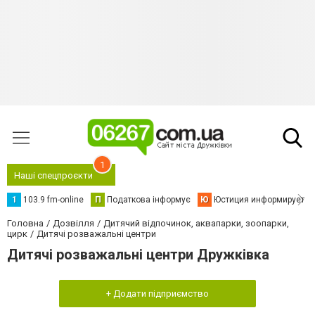
1
Наші спецпроєкти
1
103.9 fm-online
П
Податкова інформує
Ю
Юстиция информирует
Головна
Дозвілля
Дитячий відпочинок, аквапарки, зоопарки,
цирк
Дитячі розважальні центри
Дитячі розважальні центри Дружківка
+ Додати підприємство