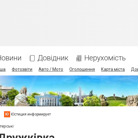
Новини
Довідник
Нерухомість
іша
Фотозвіти
Авто / Мото
Оголошення
Карта міста
До
Ю
Юстиция информирует
терські