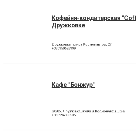
Кофейня-кондитерская "Coff
Дружковке
Дружковка, улица Космонавтов, 27
+380950628999
Кафе "Бонжур"
84205, Дружківка, вулиця Космонавтів, 32-а
+380994396535