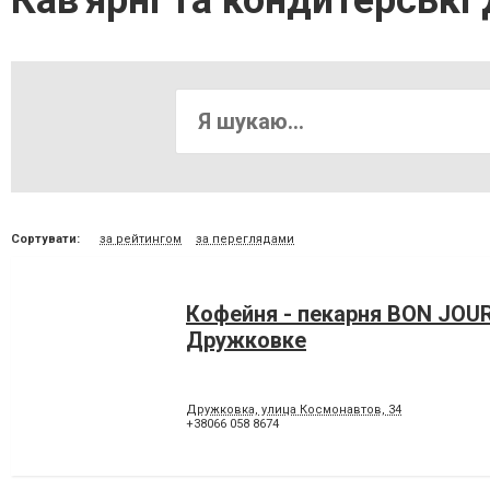
Кав'ярні та кондитерські
Сортувати:
за рейтингом
за переглядами
Кофейня - пекарня BON JOU
Дружковке
Дружковка, улица Космонавтов, 34
+38066 058 8674