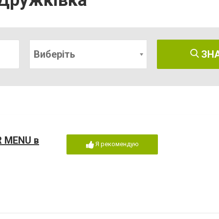
 Дружківка
Виберіть
ЗН
R MENU в
Я рекомендую