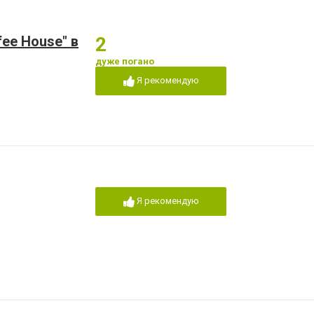
eе House" в
2
дуже погано
Я рекомендую
Я рекомендую