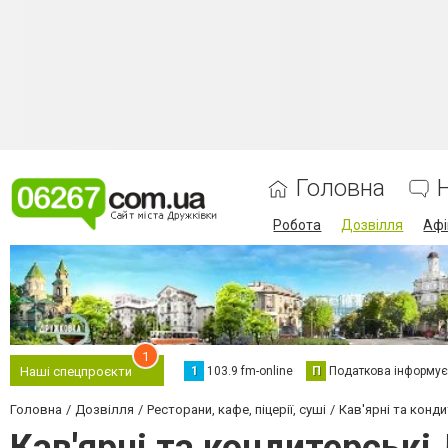
Головна
Робота
Дозвілля
Аф
1
1
103.9 fm-online
П
Податкова інформує
Наші спецпроєкти
Головна
Дозвілля
Ресторани, кафе, піцерії, суші
Кав'ярні та конди