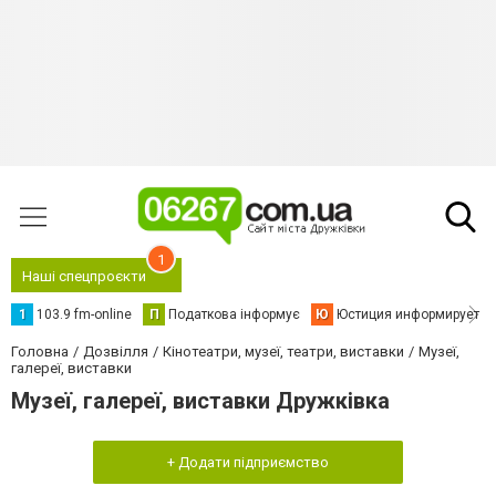
1
Наші спецпроєкти
1
103.9 fm-online
П
Податкова інформує
Ю
Юстиция информирует
Головна
Дозвілля
Кінотеатри, музеї, театри, виставки
Музеї,
галереї, виставки
Музеї, галереї, виставки Дружківка
+ Додати підприємство