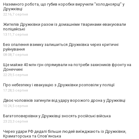
Наземного робота, що губив коробки виручили "холодноярці" у
Дружківці
22:16,
7 серпня
Жителів Дружківки разом із домашніми тваринами евакуювали
поліцейські
13:11,
7 серпня
Без опалення взимку залишиться Дружківка через критичні
руйнування
08:08,
7 серпня
Ще майже 40 млн грн спрямували на потреби захисників фронту на
Донеччині
22:29,
5 серпня
Про небезпеку і евакуацію з Дружківки розповіли у поліції
17:28,
5 серпня
Двоє чоловіків загинули від удару ворожого дрона у Дружківці
10:24,
5 серпня
Багатоповерхівки у Дружківці зносять російські війська
23:23,
3 серпня
Через удари РФ дедалі більше людей виїжджають із Дружківки,
Краматорська та Слов’янська