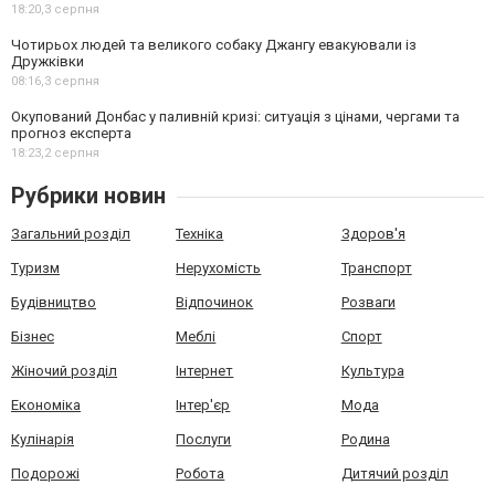
18:20,
3 серпня
Чотирьох людей та великого собаку Джангу евакуювали із
Дружківки
08:16,
3 серпня
Окупований Донбас у паливній кризі: ситуація з цінами, чергами та
прогноз експерта
18:23,
2 серпня
Рубрики новин
Загальний розділ
Техніка
Здоров'я
Туризм
Нерухомість
Транспорт
Будівництво
Відпочинок
Розваги
Бізнес
Меблі
Спорт
Жіночий розділ
Інтернет
Культура
Економіка
Інтер'єр
Мода
Кулінарія
Послуги
Родина
Подорожі
Робота
Дитячий розділ