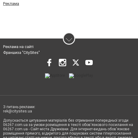
Реклама
Реклама на сайті
Франшиза "CitySites"
З питань реклами:
rek@citysites.ua
Допускається цитування матеріалів без отримання попередньої згоди
06267.com.ua за умови розміщення в тексті обов'язкового посилання на
06267.com.ua - Сайт міста Дружківки. Для інтернет-видань обов'язкове
розміщення прямого, відкритого для пошукових систем гіперпосилання
на цитовані статті не нижче другого абзацу в тексті або в якості джерела.