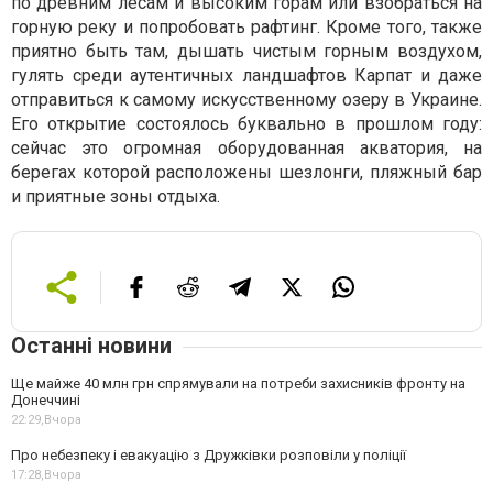
по древним лесам и высоким горам или взобраться на
горную реку и попробовать рафтинг. Кроме того, также
приятно быть там, дышать чистым горным воздухом,
гулять среди аутентичных ландшафтов Карпат и даже
отправиться к самому искусственному озеру в Украине.
Его открытие состоялось буквально в прошлом году:
сейчас это огромная оборудованная акватория, на
берегах которой расположены шезлонги, пляжный бар
и приятные зоны отдыха.
Останні новини
Ще майже 40 млн грн спрямували на потреби захисників фронту на
Донеччині
22:29,
Вчора
Про небезпеку і евакуацію з Дружківки розповіли у поліції
17:28,
Вчора