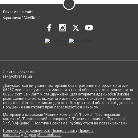
Реклама на сайті
Франшиза "CitySites"
З питань реклами:
rek@citysites.ua
Допускається цитування матеріалів без отримання попередньої згоди
06267.com.ua за умови розміщення в тексті обов'язкового посилання на
06267.com.ua - Сайт міста Дружківки. Для інтернет-видань обов'язкове
розміщення прямого, відкритого для пошукових систем гіперпосилання
на цитовані статті не нижче другого абзацу в тексті або в якості джерела.
Порушення виняткових прав переслідується Законом.
Матеріали з плашками "Новини компаній", "Промо", "Партнерський
матеріал", "Партнерський спецпроєкт", "Політичні новини", "Пресреліз",
"PR", "Офіційно", "Політична реклама" публікуються на правах реклами.
Політика конфіденційності
Правила сайту
Правила
класифайд
Редакційна політика