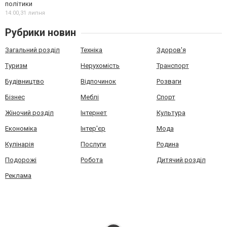
політики
14:00,
31 липня
Рубрики новин
Загальний розділ
Техніка
Здоров'я
Туризм
Нерухомість
Транспорт
Будівництво
Відпочинок
Розваги
Бізнес
Меблі
Спорт
Жіночий розділ
Інтернет
Культура
Економіка
Інтер'єр
Мода
Кулінарія
Послуги
Родина
Подорожі
Робота
Дитячий розділ
Реклама