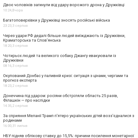
Двоє чоловіків загинули від удару ворожого дрона у Дружківці
10:24,
Вчора
Багатоповерхівки у Дружківці зносять російські війська
23:23,
3 серпня
Через удари РФ дедалі більше людей виїжджають із Дружківки,
Краматорська та Слов’янська
18:20,
3 серпня
Чотирьох людей та великого собаку Джангу евакуювали із
Дружківки
08:16,
3 серпня
Окупований Донбас у паливній кризі: ситуація з цінами, чергами та
прогноз експерта
18:23,
2 серпня
Донеччина під ударом: росіяни обстріляли область 25 разів,
Філашкін — про наслідки
14:35,
2 серпня
За сприяння Меланії Трамп п'ятеро українських дітей возз'єдналися з
родинами
16:00,
31 липня
НБУ підняв облікову ставку до 15,5%: причини посилення монетарної