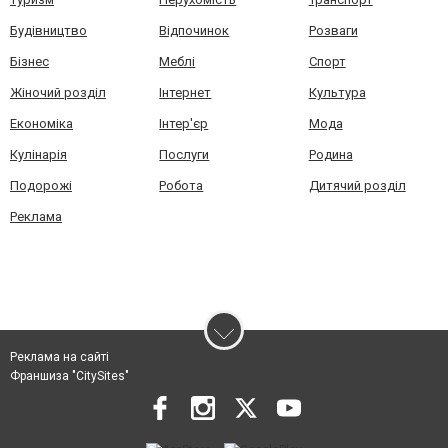
Будівництво
Відпочинок
Розваги
Бізнес
Меблі
Спорт
Жіночий розділ
Інтернет
Культура
Економіка
Інтер'єр
Мода
Кулінарія
Послуги
Родина
Подорожі
Робота
Дитячий розділ
Реклама
Реклама на сайті
Франшиза "CitySites"