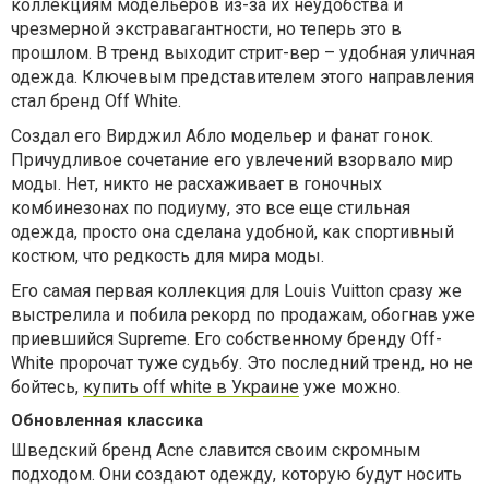
коллекциям модельеров из-за их неудобства и
чрезмерной экстравагантности, но теперь это в
прошлом. В тренд выходит стрит-вер – удобная уличная
одежда. Ключевым представителем этого направления
стал бренд Off White.
Создал его Вирджил Абло модельер и фанат гонок.
Причудливое сочетание его увлечений взорвало мир
моды. Нет, никто не расхаживает в гоночных
комбинезонах по подиуму, это все еще стильная
одежда, просто она сделана удобной, как спортивный
костюм, что редкость для мира моды.
Его самая первая коллекция для Louis Vuitton сразу же
выстрелила и побила рекорд по продажам, обогнав уже
приевшийся Supreme. Его собственному бренду Off-
White пророчат туже судьбу. Это последний тренд, но не
бойтесь,
купить off white в Украине
уже можно.
Обновленная классика
Шведский бренд Acne славится своим скромным
подходом. Они создают одежду, которую будут носить