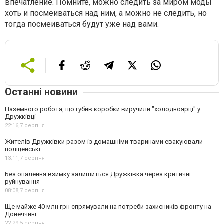
впечатление. Помните, можно следить за миром моды
хоть и посмеиваться над ним, а можно не следить, но
тогда посмеиваться будут уже над вами.
Останні новини
Наземного робота, що губив коробки виручили "холодноярці" у
Дружківці
22:16,
7 серпня
Жителів Дружківки разом із домашніми тваринами евакуювали
поліцейські
13:11,
7 серпня
Без опалення взимку залишиться Дружківка через критичні
руйнування
08:08,
7 серпня
Ще майже 40 млн грн спрямували на потреби захисників фронту на
Донеччині
22:29,
5 серпня