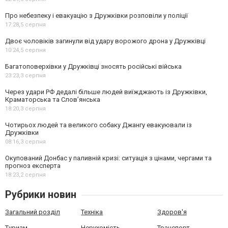
Про небезпеку і евакуацію з Дружківки розповіли у поліції
17:28,
5 серпня
Двоє чоловіків загинули від удару ворожого дрона у Дружківці
10:24,
5 серпня
Багатоповерхівки у Дружківці зносять російські війська
23:23,
3 серпня
Через удари РФ дедалі більше людей виїжджають із Дружківки,
Краматорська та Слов’янська
18:20,
3 серпня
Чотирьох людей та великого собаку Джангу евакуювали із
Дружківки
08:16,
3 серпня
Окупований Донбас у паливній кризі: ситуація з цінами, чергами та
прогноз експерта
18:23,
2 серпня
Рубрики новин
Загальний розділ
Техніка
Здоров'я
Туризм
Нерухомість
Транспорт