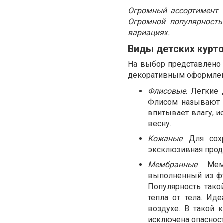
Огромный ассортимент 
Огромной популярность
вариациях.
Виды детских курт
На выбор представлено 
декоративным оформлени
Флисовые
. Легкие
Флисом называют с
впитывает влагу, и
весну.
Кожаные
. Для со
эксклюзивная проду
Мембранные
. Мем
выполненный из фт
Популярность тако
тепла от тела. Ид
воздухе. В такой к
исключена опасност