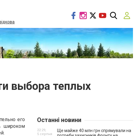
відкова
ти выбора теплых
Останні новини
тельно его
в широком
22:29,
Ще майже 40 млн грн спрямували на
й.
5 серпня
потреби захисників фронту на