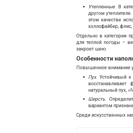
Утепленные
. В ка
другом утеплителе.
этом качестве испо
холлофайбер, флис, 
Отдельно в категории 
для теплой погоды – ве
закроет шею.
Особенности напол
Повышенное внимание уд
Пух
. Устойчивый к
восстанавливает 
натуральный пух, «f
Шерсть
. Определи
вариантом признана
Среди искусственных нап