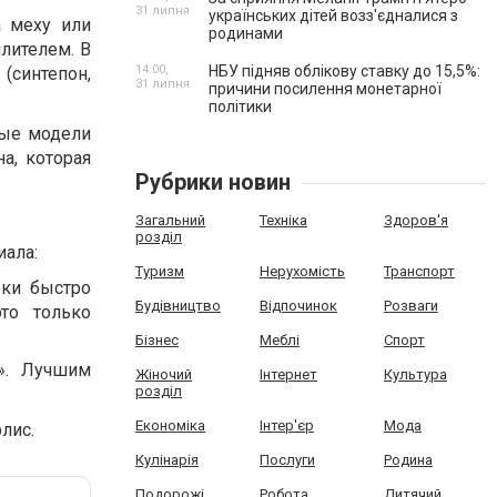
31 липня
українських дітей возз'єдналися з
а меху или
родинами
лителем. В
14:00,
НБУ підняв облікову ставку до 15,5%:
(синтепон,
31 липня
причини посилення монетарної
політики
ные модели
а, которая
Рубрики новин
Загальний
Техніка
Здоров'я
розділ
иала:
Туризм
Нерухомість
Транспорт
рки быстро
Будівництво
Відпочинок
Розваги
то только
Бізнес
Меблі
Спорт
l». Лучшим
Жіночий
Інтернет
Культура
розділ
Економіка
Інтер'єр
Мода
лис.
Кулінарія
Послуги
Родина
Подорожі
Робота
Дитячий