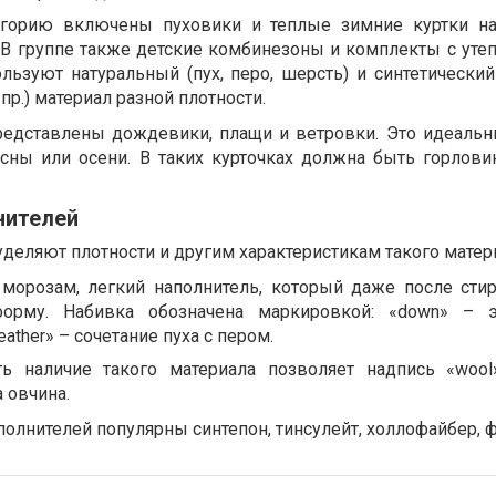
тегорию включены пуховики и теплые зимние куртки н
 В группе также детские комбинезоны и комплекты с утеп
льзуют натуральный (пух, перо, шерсть) и синтетический 
пр.) материал разной плотности.
представлены дождевики, плащи и ветровки. Это идеаль
сны или осени. В таких курточках должна быть горловин
нителей
еляют плотности и другим характеристикам такого матер
 морозам, легкий наполнитель, который даже после сти
форму. Набивка обозначена маркировкой: «down» – э
eather» – сочетание пуха с пером.
ть наличие такого материала позволяет надпись «woo
 овчина.
олнителей популярны синтепон, тинсулейт, холлофайбер, ф