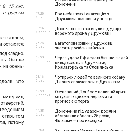
Донеччині
 0–15 лет.
а в разных
17:28,
Про небезпеку і евакуацію з
5 серпня
Дружківки розповіли у поліції
10:24,
Двоє чоловіків загинули від удару
5 серпня
ворожого дрона у Дружківці
ся стилем,
23:23,
Багатоповерхівки у Дружківці
 остаются:
3 серпня
зносять російські війська
подкладке.
18:20,
Через удари РФ дедалі більше людей
пь. Она не
3 серпня
виїжджають із Дружківки,
 на осень-
Краматорська та Слов’янська
08:16,
Чотирьох людей та великого собаку
дели. Это
3 серпня
Джангу евакуювали із Дружківки
18:23,
Окупований Донбас у паливній кризі:
2 серпня
материал,
ситуація з цінами, чергами та
прогноз експерта
отверстий.
отведением
14:35,
Донеччина під ударом: росіяни
2 серпня
а открытом
обстріляли область 25 разів,
Філашкін — про наслідки
ся, потому
16:00,
За сприяння Меланії Трамп п'ятеро