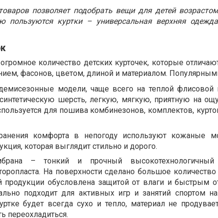
товаров позволяет подобрать вещи для детей возрастом
ю пользуются куртки – универсальная верхняя одежд
ок
огромное количество детских курточек, которые отличают
ем, фасонов, цветом, длиной и материалом. Популярными
 демисезонные модели, чаще всего на теплой флисовой 
интетическую шерсть, легкую, мягкую, приятную на ощу
спользуется для пошива комбинезонов, комплектов, курток
хранения комфорта в непогоду используют кожаные мо
кция, которая выглядит стильно и дорого.
брана – тонкий и прочный высокотехнологичный 
оропласта. На поверхности сделано большое количество 
й продукции обусловлена защитой от влаги и быстрым 
еально подходит для активных игр и занятий спортом н
уртке будет всегда сухо и тепло, материал не продувает
ь переохладиться.