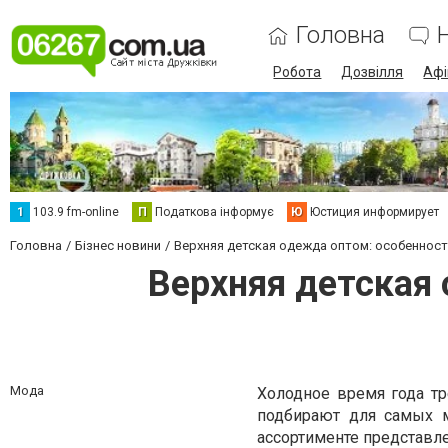
Головна
Робота
Дозвілля
Аф
1
103.9 fm-online
П
Податкова інформує
Ю
Юстиция информирует
Головна
Бізнес новини
Верхняя детская одежда оптом: особенност
Верхняя детская
Мода
Холодное время года тр
подбирают для самых 
ассортименте представл