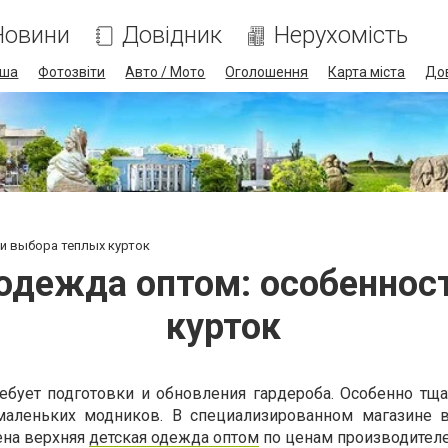
Новини
Довідник
Нерухомість
іша
Фотозвіти
Авто / Мото
Оголошення
Карта міста
До
и выбора теплых курток
 одежда оптом: особеннос
курток
ебует подготовки и обновления гардероба. Особенно тща
маленьких модников. В специализированном магазине 
ена верхняя
детская одежда оптом
по ценам производителе