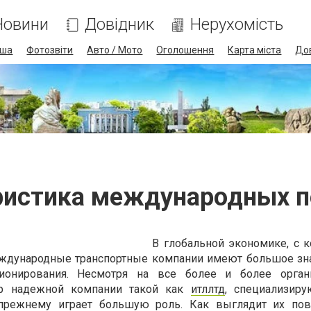
Новини
Довідник
Нерухомість
іша
Фотозвіти
Авто / Мото
Оголошення
Карта міста
До
ристика международных п
В глобальной экономике, с 
еждународные транспортные компании имеют большое зн
ионирования. Несмотря на все более и более орган
р надежной компании такой как
итллтд
, специализир
-прежнему играет большую роль. Как выглядит их по