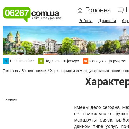
Головна
Робота
Дозвілля
Аф
1
103.9 fm-online
П
Податкова інформує
Ю
Юстиция информирует
Головна
Бізнес новини
Характеристика международных перевозок
Характе
Послуги
имеем дело сегодня, м
ее правильного функц
маршруты связи, выбо
данном типе услуг, по