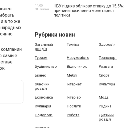
14:00,
НБУ підняв облікову ставку до 15,5%:
авлен
31 липня
причини посилення монетарної
выбрать
політики
и в то же
ународных
тоянно
Рубрики новин
Загальний
Техніка
Здоров'я
 компании
розділ
ко самые
Туризм
Нерухомість
Транспорт
оставе
Будівництво
Відпочинок
Розваги
ок.
Бізнес
Меблі
Спорт
Жіночий
Інтернет
Культура
розділ
Економіка
Інтер'єр
Мода
Кулінарія
Послуги
Родина
Подорожі
Робота
Дитячий
розділ