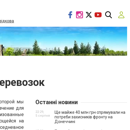
відкова
еревозок
Останні новини
которой мы
ачение для
22:29,
Ще майже 40 млн грн спрямували на
изованные
5 серпня
потреби захисників фронту на
ующейся на
Донеччині
вседневное