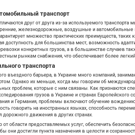
томобильный транспорт
тличаются друг от друга из-за используемого транспорта 
тренние, железнодорожные, воздушные и автомобильные 
гарантирует множество практических преимуществ, таких к
ая доступность для большинства мест, возможность адапт
ревозки конкретных грузов, а в большинстве случаев так
естным рынкам снабжения, что обеспечивает более легкий
льного транспорта
ого въездного барьера, в Украине много компаний, заним
том. Однако их меньше, когда мы говорим об междунар
ьных проблем, которые с ним связаны. Как признаются сп
спедирования грузов в Украине и странах Европейского со
тания и Германия, проблемы включают обучение вождению
ость говорить на иностранных языках, способность перем
л дорожного движения в других странах.
 от области предоставляемых услуг, обеспечить безопасн
бы они достигли пункта назначения в целости и сохранност