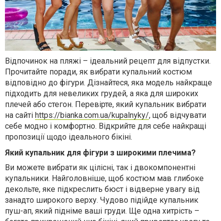
Відпочинок на пляжі – ідеальний рецепт для відпустки.
Прочитайте поради, як вибрати купальний костюм
відповідно до фігури. Дізнайтеся, яка модель найкраще
підходить для невеликих грудей, а яка для широких
плечей або стегон. Перевірте, який купальник вибрати
на сайті
https://bianka.com.ua/kupalnyky/
, щоб відчувати
себе модно і комфортно. Відкрийте для себе найкращі
пропозиції щодо ідеального бікіні.
Який купальник для фігури з широкими плечима?
Ви можете вибрати як цілісні, так і двокомпонентні
купальники. Найголовніше, щоб костюм мав глибоке
декольте, яке підкреслить бюст і відверне увагу від
занадто широкого верху. Чудово підійде купальник
пуш-ап, який підніме ваші груди. Ще одна хитрість –