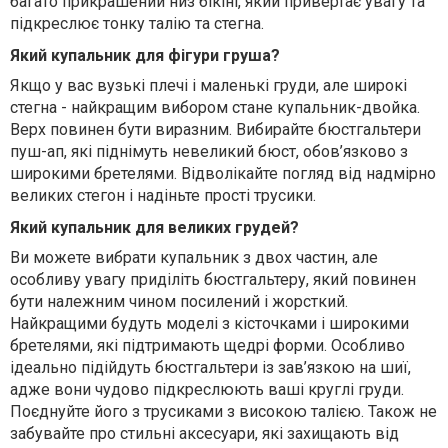
багато прикрашений низ бікіні, який привертає увагу та
підкреслює тонку талію та стегна.
Який купальник для фігури груша?
Якщо у вас вузькі плечі і маленькі груди, але широкі
стегна - найкращим вибором стане купальник-двойка.
Верх повинен бути виразним. Вибирайте бюстгальтери
пуш-ап, які піднімуть невеликий бюст, обов’язково з
широкими бретелями. Відволікайте погляд від надмірно
великих стегон і надіньте прості трусики.
Який купальник для великих грудей?
Ви можете вибрати купальник з двох частин, але
особливу увагу приділіть бюстгальтеру, який повинен
бути належним чином посилений і жорсткий.
Найкращими будуть моделі з кісточками і широкими
бретелями, які підтримають щедрі форми. Особливо
ідеально підійдуть бюстгальтери із зав’язкою на шиї,
адже вони чудово підкреслюють ваші круглі груди.
Поєднуйте його з трусиками з високою талією. Також не
забувайте про стильні аксесуари, які захищають від