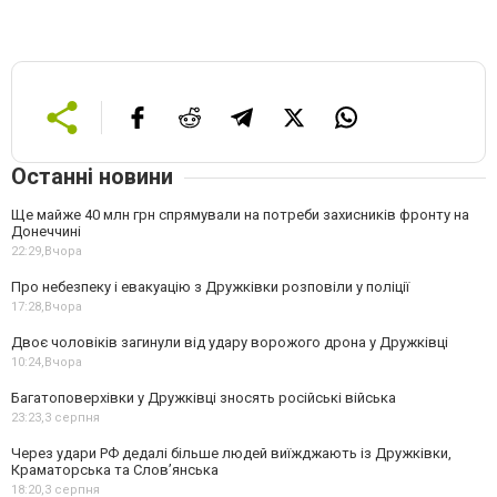
Останні новини
Ще майже 40 млн грн спрямували на потреби захисників фронту на
Донеччині
22:29,
Вчора
Про небезпеку і евакуацію з Дружківки розповіли у поліції
17:28,
Вчора
Двоє чоловіків загинули від удару ворожого дрона у Дружківці
10:24,
Вчора
Багатоповерхівки у Дружківці зносять російські війська
23:23,
3 серпня
Через удари РФ дедалі більше людей виїжджають із Дружківки,
Краматорська та Слов’янська
18:20,
3 серпня