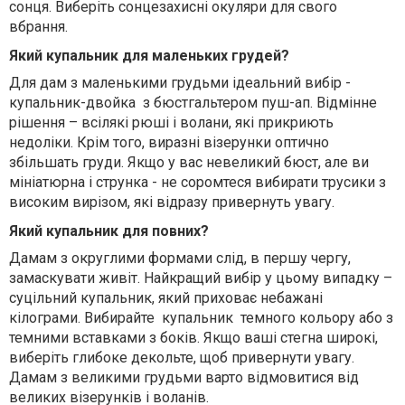
сонця. Виберіть сонцезахисні окуляри для свого
вбрання.
Який купальник для маленьких грудей?
Для дам з маленькими грудьми ідеальний вибір -
купальник-двойка
з бюстгальтером пуш-ап. Відмінне
рішення – всілякі рюші і волани, які прикриють
недоліки. Крім того, виразні візерунки оптично
збільшать груди. Якщо у вас невеликий бюст, але ви
мініатюрна і струнка - не соромтеся вибирати трусики з
високим вирізом, які відразу привернуть увагу.
Який купальник для повних?
Дамам з округлими формами слід, в першу чергу,
замаскувати живіт. Найкращий вибір у цьому випадку –
суцільний купальник, який приховає небажані
кілограми. Вибирайте
купальник
темного кольору або з
темними вставками з боків. Якщо ваші стегна широкі,
виберіть глибоке декольте, щоб привернути увагу.
Дамам з великими грудьми варто відмовитися від
великих візерунків і воланів.