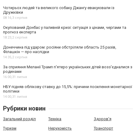
Чотирьох людей та великого собаку Джангу евакуювали із
Дружківки
08:16,
3 серпня
Окупований Донбас у паливній кризі: ситуація з цінами, чергами та
прогноз експерта
18:23,
2 серпня
Донеччина під ударом: росіяни обстріляли область 25 разів,
Філашкін — про наслідки
14:35,
2 серпня
За сприяння Меланії Трамп п'ятеро українських дітей возз'єдналися з
родинами
16:00,
31 липня
НБУ підняв облікову ставку до 15,5%: причини посилення монетарної
політики
14:00,
31 липня
Рубрики новин
Загальний розділ
Техніка
Здоров'я
Туризм
Нерухомість
Транспорт