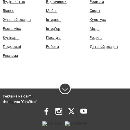
Будівництво
Відпочинок
Розваги
Бізнес
Меблі
Спорт
Жіночий розділ
Інтернет
Культура
Економіка
Інтер'єр
Мода
Кулінарія
Послуги
Родина
Подорожі
Робота
Дитячий розділ
Реклама
Реклама на сайті
Франшиза "CitySites"