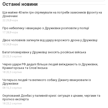
Останні новини
Ще майже 40 млн грн спрямували на потреби захисників фронту на
Донеччині
22:29,
Вчора
Про небезпеку і евакуацію з Дружківки розповіли у поліції
17:28,
Вчора
Двоє чоловіків загинули від удару ворожого дрона у Дружківці
10:24,
Вчора
Багатоповерхівки у Дружківці зносять російські війська
23:23,
3 серпня
Через удари РФ дедалі більше людей виїжджають із Дружківки,
Краматорська та Слов’янська
18:20,
3 серпня
Чотирьох людей та великого собаку Джангу евакуювали із
Дружківки
08:16,
3 серпня
Окупований Донбас у паливній кризі: ситуація з цінами, чергами та
прогноз експерта
18:23,
2 серпня