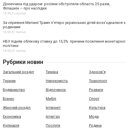
Донеччина під ударом: росіяни обстріляли область 25 разів,
Філашкін — про наслідки
14:35,
2 серпня
За сприяння Меланії Трамп п'ятеро українських дітей возз'єдналися з
родинами
16:00,
31 липня
НБУ підняв облікову ставку до 15,5%: причини посилення монетарної
політики
14:00,
31 липня
Рубрики новин
Загальний розділ
Техніка
Здоров'я
Туризм
Нерухомість
Транспорт
Будівництво
Відпочинок
Розваги
Бізнес
Меблі
Спорт
Жіночий розділ
Інтернет
Культура
Економіка
Інтер'єр
Мода
Кулінарія
Послуги
Родина