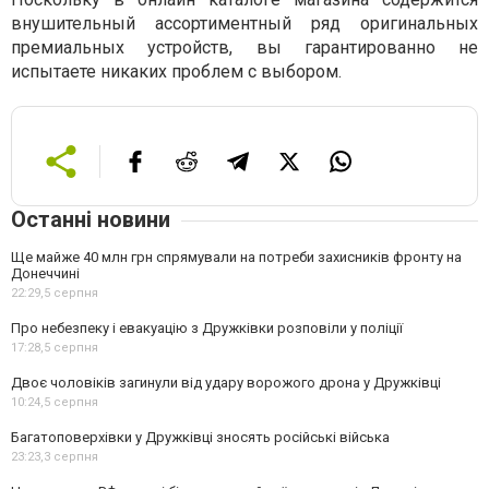
внушительный ассортиментный ряд оригинальных
премиальных устройств, вы гарантированно не
испытаете никаких проблем с выбором.
Останні новини
Ще майже 40 млн грн спрямували на потреби захисників фронту на
Донеччині
22:29,
5 серпня
Про небезпеку і евакуацію з Дружківки розповіли у поліції
17:28,
5 серпня
Двоє чоловіків загинули від удару ворожого дрона у Дружківці
10:24,
5 серпня
Багатоповерхівки у Дружківці зносять російські війська
23:23,
3 серпня