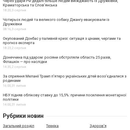
Через удари РФ дедалі більше людей виїжджають із Дружківки,
Краматорська та Слов’янська
18:20,
3 серпня
Чотирьох людей та великого собаку Джангу евакуювали із
Дружківки
08:16,
3 серпня
Окупований Донбас у паливній кризі: ситуація з цінами, чергами та
прогноз експерта
18:23,
2 серпня
Донеччина під ударом: росіяни обстріляли область 25 разів,
Філашкін — про наслідки
14:35,
2 серпня
За сприяння Меланії Трамп п'ятеро українських дітей возз'єдналися з
родинами
16:00,
31 липня
НБУ підняв облікову ставку до 15,5%: причини посилення монетарної
політики
14:00,
31 липня
Рубрики новин
Загальний розділ
Техніка
Здоров'я