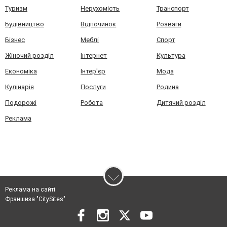
Туризм
Нерухомість
Транспорт
Будівництво
Відпочинок
Розваги
Бізнес
Меблі
Спорт
Жіночий розділ
Інтернет
Культура
Економіка
Інтер'єр
Мода
Кулінарія
Послуги
Родина
Подорожі
Робота
Дитячий розділ
Реклама
Реклама на сайті
Франшиза "CitySites"