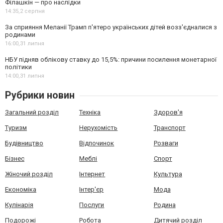
Філашкін — про наслідки
14:35,
2 серпня
За сприяння Меланії Трамп п'ятеро українських дітей возз'єдналися з
родинами
16:00,
31 липня
НБУ підняв облікову ставку до 15,5%: причини посилення монетарної
політики
14:00,
31 липня
Рубрики новин
Загальний розділ
Техніка
Здоров'я
Туризм
Нерухомість
Транспорт
Будівництво
Відпочинок
Розваги
Бізнес
Меблі
Спорт
Жіночий розділ
Інтернет
Культура
Економіка
Інтер'єр
Мода
Кулінарія
Послуги
Родина
Подорожі
Робота
Дитячий розділ