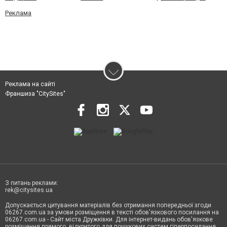
Реклама
Реклама на сайті
Франшиза "CitySites"
З питань реклами:
rek@citysites.ua
Допускається цитування матеріалів без отримання попередньої згоди
06267.com.ua за умови розміщення в тексті обов'язкового посилання на
06267.com.ua - Сайт міста Дружківки. Для інтернет-видань обов'язкове
розміщення прямого, відкритого для пошукових систем гіперпосилання