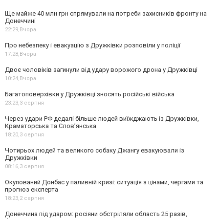
Ще майже 40 млн грн спрямували на потреби захисників фронту на
Донеччині
22:29,
Вчора
Про небезпеку і евакуацію з Дружківки розповіли у поліції
17:28,
Вчора
Двоє чоловіків загинули від удару ворожого дрона у Дружківці
10:24,
Вчора
Багатоповерхівки у Дружківці зносять російські війська
23:23,
3 серпня
Через удари РФ дедалі більше людей виїжджають із Дружківки,
Краматорська та Слов’янська
18:20,
3 серпня
Чотирьох людей та великого собаку Джангу евакуювали із
Дружківки
08:16,
3 серпня
Окупований Донбас у паливній кризі: ситуація з цінами, чергами та
прогноз експерта
18:23,
2 серпня
Донеччина під ударом: росіяни обстріляли область 25 разів,