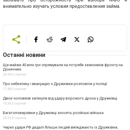
внимательно изучать условия предоставления займа.
Останні новини
Ще майже 40 млн грн спрямували на потреби захисників фронту на
Донеччині
22:29,
5 серпня
Про небезпеку і евакуацію з Дружківки розповіли у поліції
17:28,
5 серпня
Двоє чоловіків загинули від удару ворожого дрона у Дружківці
10:24,
5 серпня
Багатоповерхівки у Дружківці зносять російські війська
23:23,
3 серпня
Через удари РФ дедалі більше людей виїжджають із Дружківки,