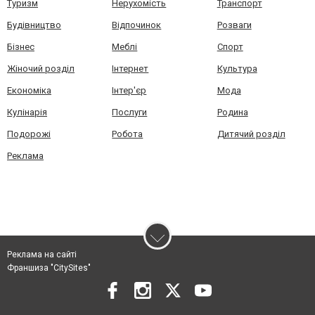
Туризм
Нерухомість
Транспорт
Будівництво
Відпочинок
Розваги
Бізнес
Меблі
Спорт
Жіночий розділ
Інтернет
Культура
Економіка
Інтер'єр
Мода
Кулінарія
Послуги
Родина
Подорожі
Робота
Дитячий розділ
Реклама
Реклама на сайті
Франшиза "CitySites"