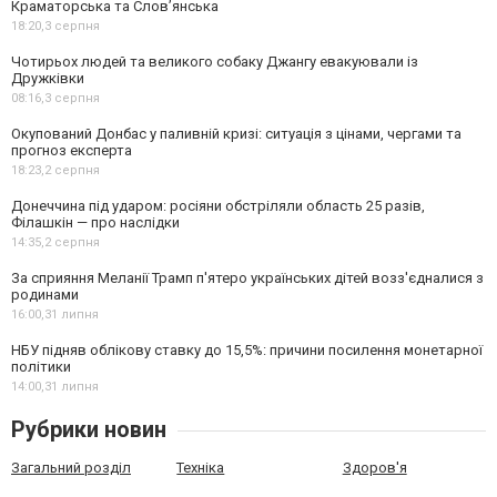
Краматорська та Слов’янська
18:20,
3 серпня
Чотирьох людей та великого собаку Джангу евакуювали із
Дружківки
08:16,
3 серпня
Окупований Донбас у паливній кризі: ситуація з цінами, чергами та
прогноз експерта
18:23,
2 серпня
Донеччина під ударом: росіяни обстріляли область 25 разів,
Філашкін — про наслідки
14:35,
2 серпня
За сприяння Меланії Трамп п'ятеро українських дітей возз'єдналися з
родинами
16:00,
31 липня
НБУ підняв облікову ставку до 15,5%: причини посилення монетарної
політики
14:00,
31 липня
Рубрики новин
Загальний розділ
Техніка
Здоров'я