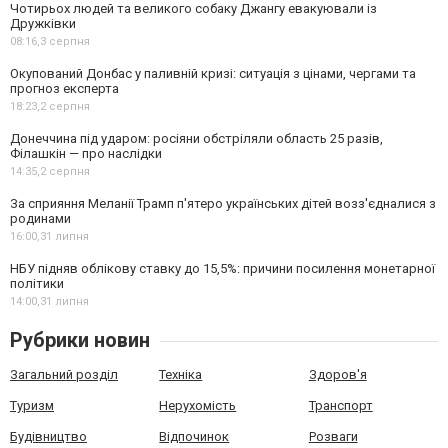
Чотирьох людей та великого собаку Джангу евакуювали із
Дружківки
08:16,
3 серпня
Окупований Донбас у паливній кризі: ситуація з цінами, чергами та
прогноз експерта
18:23,
2 серпня
Донеччина під ударом: росіяни обстріляли область 25 разів,
Філашкін — про наслідки
14:35,
2 серпня
За сприяння Меланії Трамп п'ятеро українських дітей возз'єдналися з
родинами
16:00,
31 липня
НБУ підняв облікову ставку до 15,5%: причини посилення монетарної
політики
14:00,
31 липня
Рубрики новин
Загальний розділ
Техніка
Здоров'я
Туризм
Нерухомість
Транспорт
Будівництво
Відпочинок
Розваги