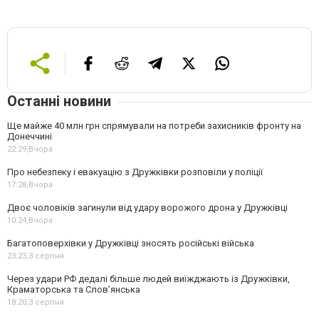
Останні новини
Ще майже 40 млн грн спрямували на потреби захисників фронту на
Донеччині
22:29,
Вчора
Про небезпеку і евакуацію з Дружківки розповіли у поліції
17:28,
Вчора
Двоє чоловіків загинули від удару ворожого дрона у Дружківці
10:24,
Вчора
Багатоповерхівки у Дружківці зносять російські війська
23:23,
3 серпня
Через удари РФ дедалі більше людей виїжджають із Дружківки,
Краматорська та Слов’янська
18:20,
3 серпня