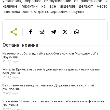
установок, хорошее обслуживание от работников и
наличие гарантии на все изделия делают место
привлекательным для совершения покупок.
Останні новини
Наземного робота, що губив коробки виручили "холодноярці" у
Дружківці
22:16,
Вчора
Жителів Дружківки разом із домашніми тваринами евакуювали
поліцейські
13:11,
Вчора
Без опалення взимку залишиться Дружківка через критичні
руйнування
08:08,
Вчора
Ще майже 40 млн грн спрямували на потреби захисників фронту на
Донеччині
22:29,
5 серпня