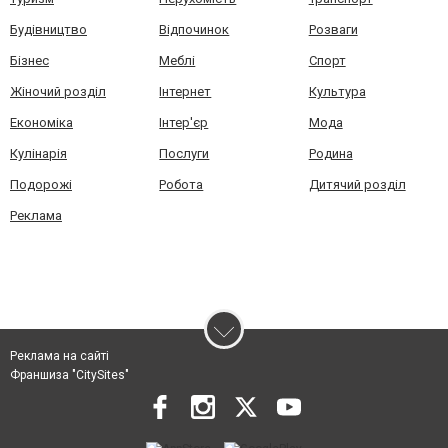
Будівництво
Відпочинок
Розваги
Бізнес
Меблі
Спорт
Жіночий розділ
Інтернет
Культура
Економіка
Інтер'єр
Мода
Кулінарія
Послуги
Родина
Подорожі
Робота
Дитячий розділ
Реклама
Реклама на сайті
Франшиза "CitySites"