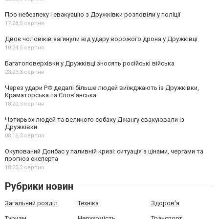
Про небезпеку і евакуацію з Дружківки розповіли у поліції
17:28,
5 серпня
Двоє чоловіків загинули від удару ворожого дрона у Дружківці
10:24,
5 серпня
Багатоповерхівки у Дружківці зносять російські війська
23:23,
3 серпня
Через удари РФ дедалі більше людей виїжджають із Дружківки,
Краматорська та Слов’янська
18:20,
3 серпня
Чотирьох людей та великого собаку Джангу евакуювали із
Дружківки
08:16,
3 серпня
Окупований Донбас у паливній кризі: ситуація з цінами, чергами та
прогноз експерта
18:23,
2 серпня
Рубрики новин
Загальний розділ
Техніка
Здоров'я
Туризм
Нерухомість
Транспорт