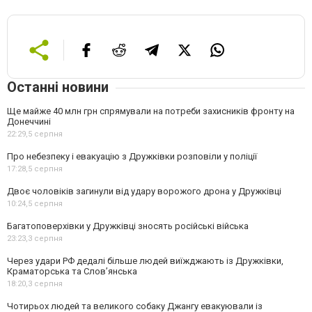
Останні новини
Ще майже 40 млн грн спрямували на потреби захисників фронту на
Донеччині
22:29,
5 серпня
Про небезпеку і евакуацію з Дружківки розповіли у поліції
17:28,
5 серпня
Двоє чоловіків загинули від удару ворожого дрона у Дружківці
10:24,
5 серпня
Багатоповерхівки у Дружківці зносять російські війська
23:23,
3 серпня
Через удари РФ дедалі більше людей виїжджають із Дружківки,
Краматорська та Слов’янська
18:20,
3 серпня
Чотирьох людей та великого собаку Джангу евакуювали із