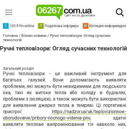
1
103.9 fm-online
П
Податкова інформує
Ю
Юстиция информирует
Головна
Бізнес новини
Ручні тепловізори: Огляд сучасних
технологій
Ручні тепловізори: Огляд сучасних технологій
Загальний розділ
Ручні тепловізори - це важливий інструмент для
багатьох галузей. Вони допомагають виявляти
проблеми, які можуть бути невидимими для людського
ока, такі як витоки тепла або холоду в будівлях,
проблеми з ізоляцією, а також можуть бути використані
для виявлення джерел тепла в темряві. Ці портативні
пристрої
https://nadzor.ua/uk/teplovizionnoe-
oborudovanie/pribory-nocnogo-videnia-pnv
, здатні
виявляти теплове випромінювання тіл навколо них,