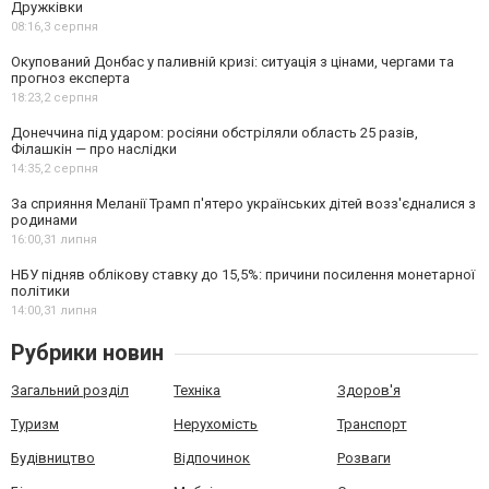
Дружківки
08:16,
3 серпня
Окупований Донбас у паливній кризі: ситуація з цінами, чергами та
прогноз експерта
18:23,
2 серпня
Донеччина під ударом: росіяни обстріляли область 25 разів,
Філашкін — про наслідки
14:35,
2 серпня
За сприяння Меланії Трамп п'ятеро українських дітей возз'єдналися з
родинами
16:00,
31 липня
НБУ підняв облікову ставку до 15,5%: причини посилення монетарної
політики
14:00,
31 липня
Рубрики новин
Загальний розділ
Техніка
Здоров'я
Туризм
Нерухомість
Транспорт
Будівництво
Відпочинок
Розваги