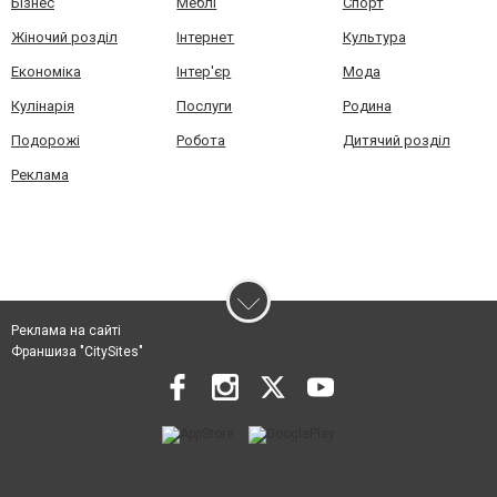
Бізнес
Меблі
Спорт
Жіночий розділ
Інтернет
Культура
Економіка
Інтер'єр
Мода
Кулінарія
Послуги
Родина
Подорожі
Робота
Дитячий розділ
Реклама
Реклама на сайті
Франшиза "CitySites"