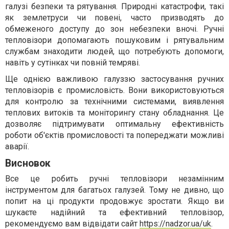
галузі безпеки та рятування. Природні катастрофи, такі
як землетруси чи повені, часто призводять до
обмеженого доступу до зон небезпеки вночі. Ручні
тепловізори допомагають пошуковим і рятувальним
службам знаходити людей, що потребують допомоги,
навіть у сутінках чи повній темряві.
Ще однією важливою галуззю застосування ручних
тепловізорів є промисловість. Вони використовуються
для контролю за технічними системами, виявлення
теплових витоків та моніторингу стану обладнання. Це
дозволяє підтримувати оптимальну ефективність
роботи об'єктів промисловості та попереджати можливі
аварії.
Висновок
Все це робить ручні тепловізори незамінним
інструментом для багатьох галузей. Тому не дивно, що
попит на ці продукти продовжує зростати. Якщо ви
шукаєте надійний та ефективний тепловізор,
рекомендуємо вам відвідати сайт
https://nadzor.ua/uk
.