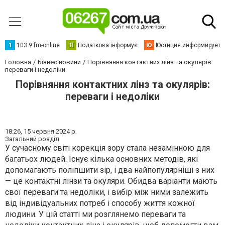
1
103.9 fm-online
П
Податкова інформує
Ю
Юстиция информирует
Головна
Бізнес новини
Порівняння контактних лінз та окулярів:
переваги і недоліки
Порівняння контактних лінз та окулярів:
переваги і недоліки
18:26,
15 червня 2024 р.
Загальний розділ
У сучасному світі корекція зору стала незамінною для
багатьох людей. Існує кілька основних методів, які
допомагають поліпшити зір, і два найпопулярніші з них
— це контактні лінзи та окуляри. Обидва варіанти мають
свої переваги та недоліки, і вибір між ними залежить
від індивідуальних потреб і способу життя кожної
людини. У цій статті ми розглянемо переваги та