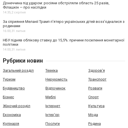
Донеччина під ударом: росіяни обстріляли область 25 разів,
Філашкін — про наслідки
14:35,
2 серпня
За сприяння Меланії Трамп п'ятеро українських дітей возз'єдналися з
родинами
16:00,
31 липня
НБУ підняв облікову ставку до 15,5%: причини посилення монетарної
політики
14:00,
31 липня
Рубрики новин
Загальний розділ
Техніка
Здоров'я
Туризм
Нерухомість
Транспорт
Будівництво
Відпочинок
Розваги
Бізнес
Меблі
Спорт
Жіночий розділ
Інтернет
Культура
Економіка
Інтер'єр
Мода
Кулінарія
Послуги
Родина