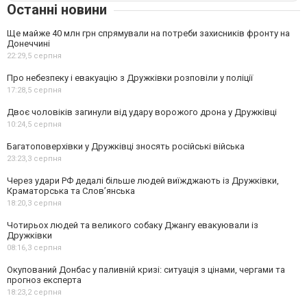
Останні новини
Ще майже 40 млн грн спрямували на потреби захисників фронту на
Донеччині
22:29,
5 серпня
Про небезпеку і евакуацію з Дружківки розповіли у поліції
17:28,
5 серпня
Двоє чоловіків загинули від удару ворожого дрона у Дружківці
10:24,
5 серпня
Багатоповерхівки у Дружківці зносять російські війська
23:23,
3 серпня
Через удари РФ дедалі більше людей виїжджають із Дружківки,
Краматорська та Слов’янська
18:20,
3 серпня
Чотирьох людей та великого собаку Джангу евакуювали із
Дружківки
08:16,
3 серпня
Окупований Донбас у паливній кризі: ситуація з цінами, чергами та
прогноз експерта
18:23,
2 серпня