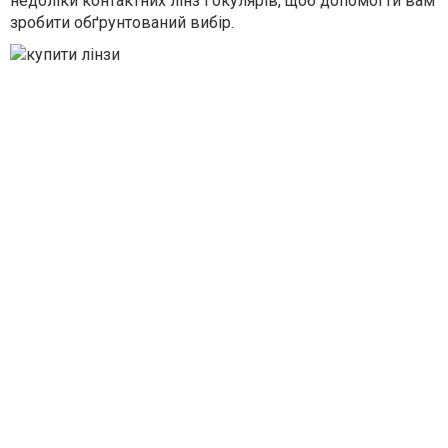
недоліки контактних лінз і окулярів, щоб допомогти вам
зробити обґрунтований вибір.