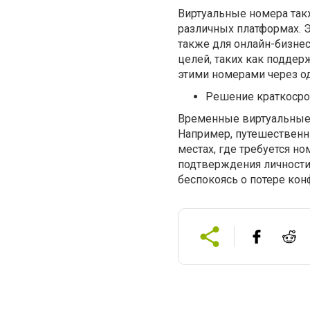
Виртуальные номера так
различных платформах. Эт
также для онлайн-бизне
целей, таких как поддерж
этими номерами через од
Решение краткосро
Временные виртуальные 
Например, путешественни
местах, где требуется н
подтверждения личности.
беспокоясь о потере ко