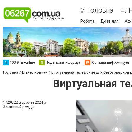
Головна
Робота
Дозвілля
Аф
1
103.9 fm-online
П
Податкова інформує
Ю
Юстиция информирует
Головна
Бізнес новини
Виртуальная телефония для безбарьерной 
Виртуальная т
17:29,
22 вересня 2024 р.
Загальний розділ