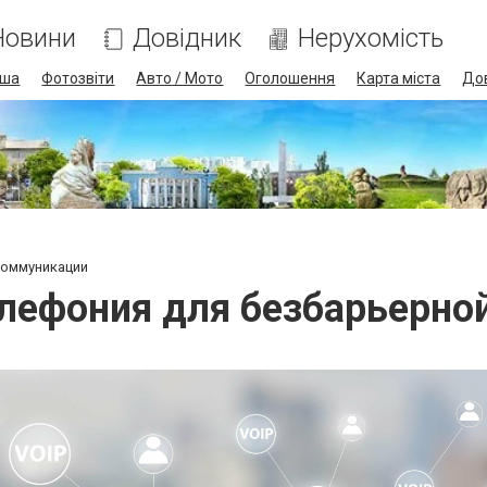
Новини
Довідник
Нерухомість
іша
Фотозвіти
Авто / Мото
Оголошення
Карта міста
До
коммуникации
елефония для безбарьерно