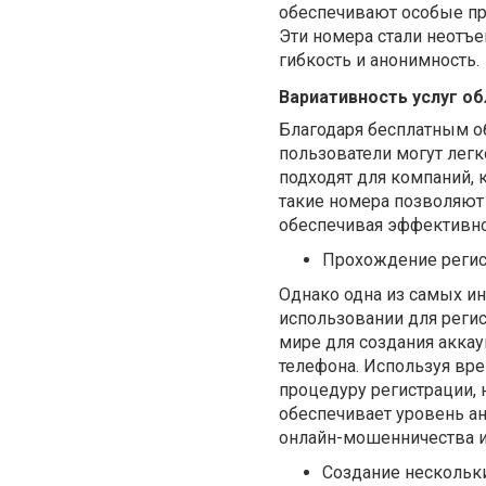
обеспечивают особые пр
Эти номера стали неотъ
гибкость и анонимность.
Вариативность услуг о
Благодаря бесплатным о
пользователи могут легк
подходят для компаний, 
такие номера позволяют
обеспечивая эффективно
Прохождение регист
Однако одна из самых и
использовании для регис
мире для создания акка
телефона. Используя вр
процедуру регистрации, 
обеспечивает уровень ан
онлайн-мошенничества и
Создание нескольки