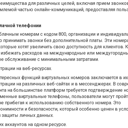
еимущества для различных целей, включая прием звонков
емлемой частью онлайн-коммуникаций, предоставляя поль
блачной телефонии
блачным номерам с кодом 800, организации и индивидуал
о принимать звонки без дополнительной платы. Эти номер
которые хотят увеличить свою доступность для клиентов. К
 избежать расходов на международные или междугородны
е обслуживание с минимальными затратами.
рации на веб-ресурсах.
нтересных функций виртуальных номеров заключается в их
трации на различных веб-сайтах и в мессенджерах. В сов
унта на большинстве платформ требуется подтверждение н
еменные виртуальные телефоны, пользователи могут прой
не прибегая к использованию собственного номера. Это
онимности и безопасности, который особенно ценен в усл
 защиты личных данных.
х аккаунтов на одном ресурсе.