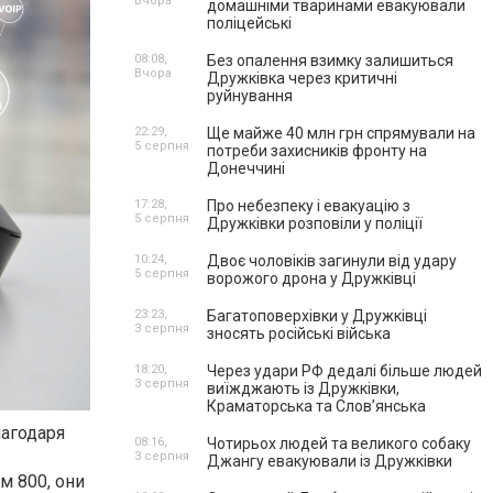
Вчора
домашніми тваринами евакуювали
поліцейські
08:08,
Без опалення взимку залишиться
Вчора
Дружківка через критичні
руйнування
22:29,
Ще майже 40 млн грн спрямували на
5 серпня
потреби захисників фронту на
Донеччині
17:28,
Про небезпеку і евакуацію з
5 серпня
Дружківки розповіли у поліції
10:24,
Двоє чоловіків загинули від удару
5 серпня
ворожого дрона у Дружківці
23:23,
Багатоповерхівки у Дружківці
3 серпня
зносять російські війська
18:20,
Через удари РФ дедалі більше людей
3 серпня
виїжджають із Дружківки,
Краматорська та Слов’янська
лагодаря
08:16,
Чотирьох людей та великого собаку
3 серпня
Джангу евакуювали із Дружківки
м 800, они