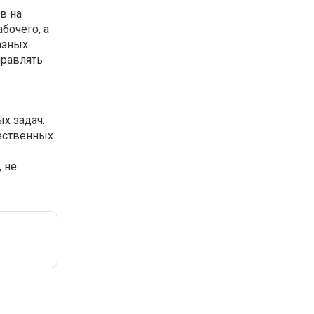
в на
бочего, а
азных
правлять
х задач.
щественных
 не