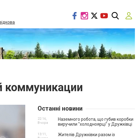
відкова
й коммуникации
Останні новини
22:16,
Наземного робота, що губив коробки
Вчора
виручили "холодноярці" у Дружківці
13:11,
Жителів Дружківки разом із