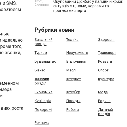
18:23,
Окупований Донбас у паливній кризі:
 и SMS.
2 серпня
ситуація з цінами, чергами та
зователям
прогноз експерта
Рубрики новин
ьные
Загальний
Техніка
Здоров'я
а идеально
розділ
роме того,
е звонки,
Туризм
Нерухомість
Транспорт
Будівництво
Відпочинок
Розваги
Бізнес
Меблі
Спорт
Жіночий
Інтернет
Культура
ременном
розділ
омера
Економіка
Інтер'єр
Мода
ти
Кулінарія
Послуги
Родина
овиях роста
Подорожі
Робота
Дитячий
розділ
Реклама