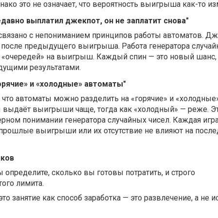
ако это не означает, что вероятность выигрыша как-то из
едавно выплатил джекпот, он не заплатит снова"
связано с непониманием принципов работы автоматов. Д
 после предыдущего выигрыша. Работа генератора случай
х «очередей» на выигрыш. Каждый спин — это новый шанс,
дущими результатами.
орячие» и «холодные» автоматы"
 что автоматы можно разделить на «горячие» и «холодные»
ы выдаёт выигрыши чаще, тогда как «холодный» — реже. Э
ерном понимании генератора случайных чисел. Каждая игра
 прошлые выигрыши или их отсутствие не влияют на пос
оков
 определите, сколько вы готовы потратить, и строго
ого лимита.
то занятие как способ заработка — это развлечение, а не и