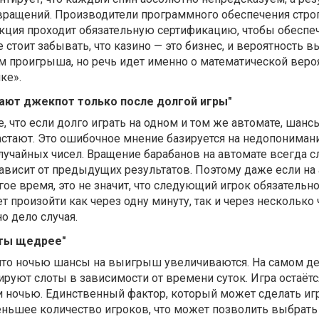
вращений. Производители программного обеспечения стро
укция проходит обязательную сертификацию, чтобы обеспе
е стоит забывать, что казино — это бизнес, и вероятность
м проигрыша, но речь идет именно о математической вероя
ке».
ают джекпот только после долгой игры"
 что если долго играть на одном и том же автомате, шанс
тают. Это ошибочное мнение базируется на недопониман
лучайных чисел. Вращение барабанов на автомате всегда сл
ависит от предыдущих результатов. Поэтому даже если на
ое время, это не значит, что следующий игрок обязательн
произойти как через одну минуту, так и через несколько 
о дело случая.
аты щедрее"
 что ночью шансы на выигрыш увеличиваются. На самом де
уют слоты в зависимости от времени суток. Игра остаётс
 и ночью. Единственный фактор, который может сделать иг
еньшее количество игроков, что может позволить выбрать