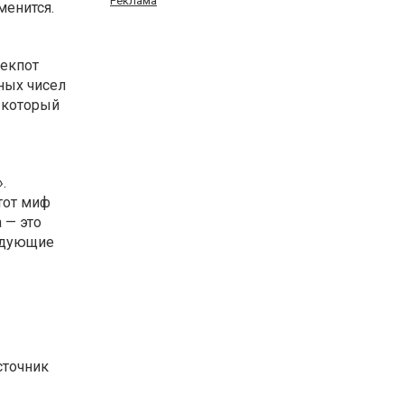
Реклама
менится.
жекпот
ных чисел
 который
.
тот миф
 — это
ледующие
сточник