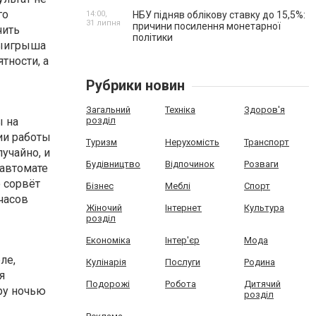
го
14:00,
НБУ підняв облікову ставку до 15,5%:
31 липня
причини посилення монетарної
чить
політики
 выигрыша
тности, а
Рубрики новин
Загальний
Техніка
Здоров'я
ы на
розділ
ии работы
Туризм
Нерухомість
Транспорт
учайно, и
Будівництво
Відпочинок
Розваги
 автомате
о сорвёт
Бізнес
Меблі
Спорт
часов
Жіночий
Інтернет
Культура
розділ
Економіка
Інтер'єр
Мода
ле,
Кулінарія
Послуги
Родина
я
Подорожі
Робота
Дитячий
ру ночью
розділ