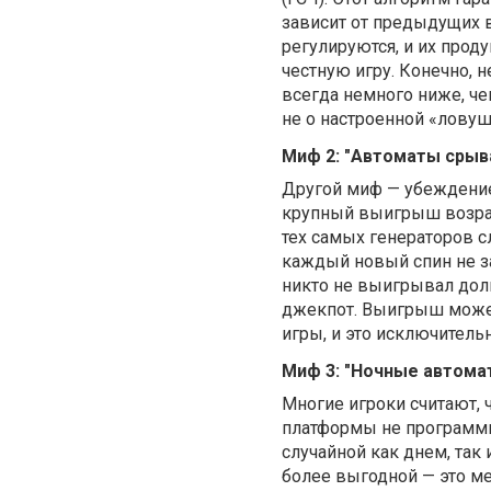
зависит от предыдущих 
регулируются, и их прод
честную игру. Конечно, н
всегда немного ниже, че
не о настроенной «ловуш
Миф 2: "Автоматы срыв
Другой миф — убеждение,
крупный выигрыш возрас
тех самых генераторов с
каждый новый спин не з
никто не выигрывал долг
джекпот. Выигрыш может 
игры, и это исключительн
Миф 3: "Ночные автом
Многие игроки считают,
платформы не программир
случайной как днем, так
более выгодной — это м