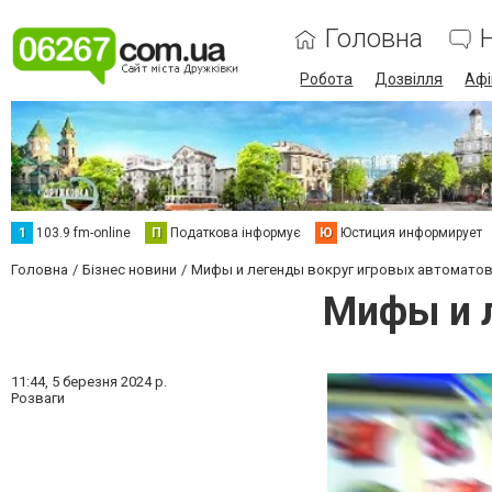
Головна
Робота
Дозвілля
Аф
1
103.9 fm-online
П
Податкова інформує
Ю
Юстиция информирует
Головна
Бізнес новини
Мифы и легенды вокруг игровых автомато
Мифы и 
11:44,
5 березня 2024 р.
Розваги