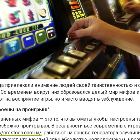
а привлекали внимание людей своей таинственностью и
Со временем вокруг них образовался целый мир мифов и 
т на восприятие игры, но и часто вводят в заблуждение.
роены на проигрыш"
ранённых мифов — это то, что автоматы якобы настроены 
еизбежно проигрывал. В реальности все современные игр
://prostoon.com.ua/
, работают на основе генератора случайн
антирует, что каждый спин абсолютно непредсказуем, а рез