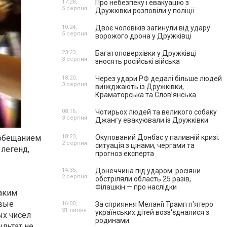
17:28,
Про небезпеку і евакуацію з
5 серпня
Дружківки розповіли у поліції
10:24,
Двоє чоловіків загинули від удару
5 серпня
ворожого дрона у Дружківці
23:23,
Багатоповерхівки у Дружківці
3 серпня
зносять російські війська
18:20,
Через удари РФ дедалі більше людей
3 серпня
виїжджають із Дружківки,
Краматорська та Слов’янська
08:16,
Чотирьох людей та великого собаку
3 серпня
Джангу евакуювали із Дружківки
 обещанием
18:23,
Окупований Донбас у паливній кризі:
2 серпня
ситуація з цінами, чергами та
легенд,
прогноз експерта
14:35,
Донеччина під ударом: росіяни
2 серпня
обстріляли область 25 разів,
Філашкін — про наслідки
таким
овые
16:00,
За сприяння Меланії Трамп п'ятеро
31 липня
українських дітей возз'єдналися з
ых чисел
родинами
ультат не