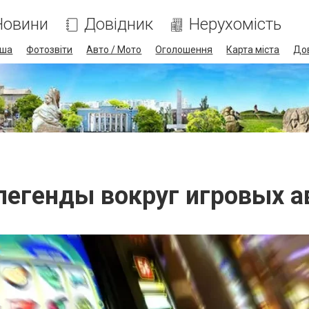
Новини
Довідник
Нерухомість
іша
Фотозвіти
Авто / Мото
Оголошення
Карта міста
До
в
легенды вокруг игровых а