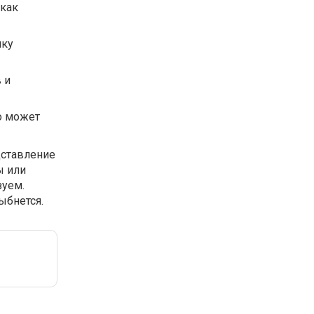
 как
ику
 и
о может
дставление
ы или
зуем.
ыбнется.