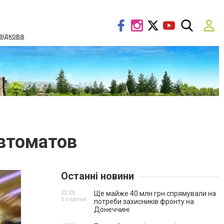
відкова
втоматов
Останні новини
22:29,
Ще майже 40 млн грн спрямували на
5 серпня
потреби захисників фронту на
Донеччині