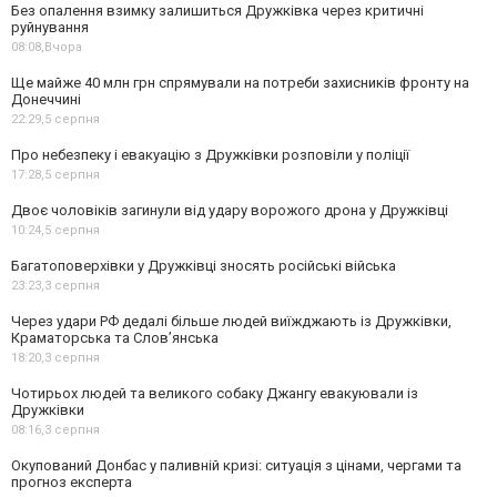
Без опалення взимку залишиться Дружківка через критичні
руйнування
08:08,
Вчора
Ще майже 40 млн грн спрямували на потреби захисників фронту на
Донеччині
22:29,
5 серпня
Про небезпеку і евакуацію з Дружківки розповіли у поліції
17:28,
5 серпня
Двоє чоловіків загинули від удару ворожого дрона у Дружківці
10:24,
5 серпня
Багатоповерхівки у Дружківці зносять російські війська
23:23,
3 серпня
Через удари РФ дедалі більше людей виїжджають із Дружківки,
Краматорська та Слов’янська
18:20,
3 серпня
Чотирьох людей та великого собаку Джангу евакуювали із
Дружківки
08:16,
3 серпня
Окупований Донбас у паливній кризі: ситуація з цінами, чергами та
прогноз експерта