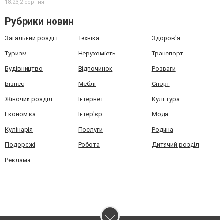
18:23,
2 серпня
Рубрики новин
Загальний розділ
Техніка
Здоров'я
Туризм
Нерухомість
Транспорт
Будівництво
Відпочинок
Розваги
Бізнес
Меблі
Спорт
Жіночий розділ
Інтернет
Культура
Економіка
Інтер'єр
Мода
Кулінарія
Послуги
Родина
Подорожі
Робота
Дитячий розділ
Реклама