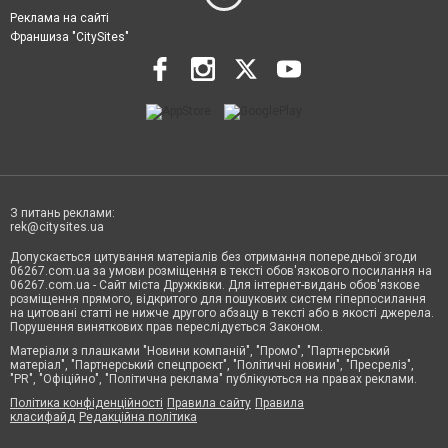
Реклама на сайті
Франшиза "CitySites"
З питань реклами:
rek@citysites.ua
Допускається цитування матеріалів без отримання попередньої згоди
06267.com.ua за умови розміщення в тексті обов'язкового посилання на
06267.com.ua - Сайт міста Дружківки. Для інтернет-видань обов'язкове
розміщення прямого, відкритого для пошукових систем гіперпосилання
на цитовані статті не нижче другого абзацу в тексті або в якості джерела.
Порушення виняткових прав переслідується Законом.
Матеріали з плашками "Новини компаній", "Промо", "Партнерський
матеріал", "Партнерський спецпроєкт", "Політичні новини", "Пресреліз",
"PR", "Офіційно", "Політична реклама" публікуються на правах реклами.
Політика конфіденційності
Правила сайту
Правила
класифайд
Редакційна політика